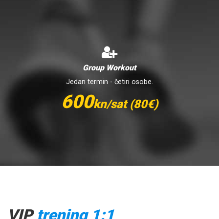
Group Workout
Jedan termin - četiri osobe.
600
kn/sat (80€)
VIP
trening 1:1