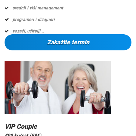
srednji i viši management
programeri i dizajneri
vozači, učitelji...
Zakažite termin
VIP Couple
400 kn/sat (53€)