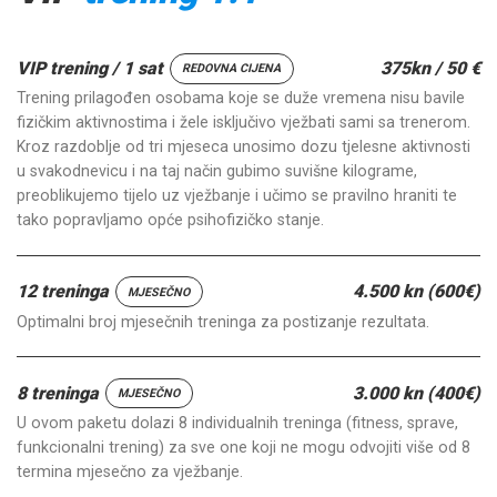
VIP trening / 1 sat
375kn / 50 €
REDOVNA CIJENA
Trening prilagođen osobama koje se duže vremena nisu bavile
fizičkim aktivnostima i žele isključivo vježbati sami sa trenerom.
Kroz razdoblje od tri mjeseca unosimo dozu tjelesne aktivnosti
u svakodnevicu i na taj način gubimo suvišne kilograme,
preoblikujemo tijelo uz vježbanje i učimo se pravilno hraniti te
tako popravljamo opće psihofizičko stanje.
12 treninga
4.500 kn (600€)
MJESEČNO
Optimalni broj mjesečnih treninga za postizanje rezultata.
8 treninga
3.000 kn (400€)
MJESEČNO
U ovom paketu dolazi 8 individualnih treninga (fitness, sprave,
funkcionalni trening) za sve one koji ne mogu odvojiti više od 8
termina mjesečno za vježbanje.