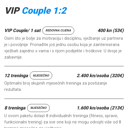
VIP
Couple
1:2
VIP Couple/ 1 sat
400 kn (53€)
REDOVNA CIJENA
Osim što je bolje za motivaciju i disciplinu, vježbanje uz partnera
je i povoljnije. Pronađite još jednu osobu koja je zainteresirana
vježbati zajedno s vama i s njom podijelite i troškove. U dvoje je
zabavnije.
12 treninga
2.400 kn/osoba (320€)
MJESEČNO
Optimalni broj skupnih mjesečnih treninga za postizanje
rezultata.
8 treninga
1.600 kn/osoba (213€)
MJESEČNO
U ovom paketu dolazi 8 individualnih treninga (fitness, sprave,
funkcionalni trening) za sve one koji ne mogu odvojiti više od 8