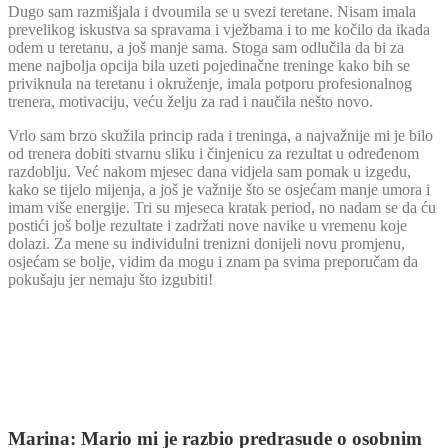
Dugo sam razmišjala i dvoumila se u svezi teretane. Nisam imala
prevelikog iskustva sa spravama i vježbama i to me kočilo da ikada
odem u teretanu, a još manje sama. Stoga sam odlučila da bi za
mene najbolja opcija bila uzeti pojedinačne treninge kako bih se
priviknula na teretanu i okruženje, imala potporu profesionalnog
trenera, motivaciju, veću želju za rad i naučila nešto novo.
Vrlo sam brzo skužila princip rada i treninga, a najvažnije mi je bilo
od trenera dobiti stvarnu sliku i činjenicu za rezultat u određenom
razdoblju. Već nakom mjesec dana vidjela sam pomak u izgedu,
kako se tijelo mijenja, a još je važnije što se osjećam manje umora i
imam više energije. Tri su mjeseca kratak period, no nadam se da ću
postići još bolje rezultate i zadržati nove navike u vremenu koje
dolazi. Za mene su individulni trenizni donijeli novu promjenu,
osjećam se bolje, vidim da mogu i znam pa svima preporučam da
pokušaju jer nemaju što izgubiti!
Marina: Mario mi je razbio predrasude o osobnim