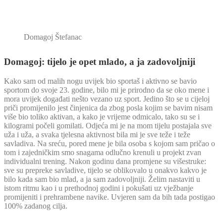
Domagoj Štefanac
Domagoj: tijelo je opet mlado, a ja zadovoljniji
Kako sam od malih nogu uvijek bio sportaš i aktivno se bavio
sportom do svoje 23. godine, bilo mi je prirodno da se oko mene i
mora uvijek događati nešto vezano uz sport. Jedino što se u cijeloj
priči promijenilo jest činjenica da zbog posla kojim se bavim nisam
više bio toliko aktivan, a kako je vrijeme odmicalo, tako su se i
kilogrami počeli gomilati. Odjeća mi je na mom tijelu postajala sve
uža i uža, a svaka tjelesna aktivnost bila mi je sve teže i teže
savladiva. Na sreću, pored mene je bila osoba s kojom sam pričao o
tom i zajedničkim smo snagama odlučno krenuli u projekt zvan
individualni trening. Nakon godinu dana promjene su višestruke:
sve su prepreke savladive, tijelo se oblikovalo u onakvo kakvo je
bilo kada sam bio mlad, a ja sam zadovoljniji. Želim nastaviti u
istom ritmu kao i u prethodnoj godini i pokušati uz vježbanje
promijeniti i prehrambene navike. Uvjeren sam da bih tada postigao
100% zadanog cilja.