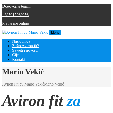
Dogovorite termin
+385917268956
Pratite me online
Menu
Naslovnica
Zašto Aviron fit?
Savjeti i novosti
Cijene
Kontakt
Mario Vekić
Aviron Fit by Mario Vekić
Mario Vekić
Aviron fit
za