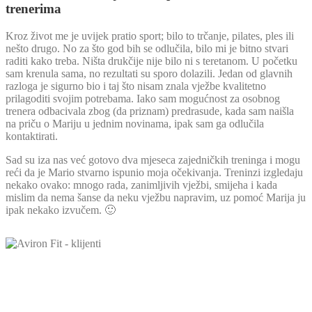
trenerima
Kroz život me je uvijek pratio sport; bilo to trčanje, pilates, ples ili
nešto drugo. No za što god bih se odlučila, bilo mi je bitno stvari
raditi kako treba. Ništa drukčije nije bilo ni s teretanom. U početku
sam krenula sama, no rezultati su sporo dolazili. Jedan od glavnih
razloga je sigurno bio i taj što nisam znala vježbe kvalitetno
prilagoditi svojim potrebama. Iako sam mogućnost za osobnog
trenera odbacivala zbog (da priznam) predrasude, kada sam naišla
na priču o Mariju u jednim novinama, ipak sam ga odlučila
kontaktirati.
Sad su iza nas već gotovo dva mjeseca zajedničkih treninga i mogu
reći da je Mario stvarno ispunio moja očekivanja. Treninzi izgledaju
nekako ovako: mnogo rada, zanimljivih vježbi, smijeha i kada
mislim da nema šanse da neku vježbu napravim, uz pomoć Marija ju
ipak nekako izvučem. 🙂