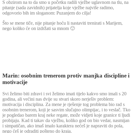
S obzirom na to da smo u početku radili vježbe uglavnom na tlu, na
pitanje (sada zavidnih) prijatelja koje vježbe najviše radimo,
odgovorio bih im sloganom: Puzanjem do cilja!
Što se mene tiče, nije pitanje hoću li nastaviti trenirati s Marijem,
nego koliko će on izdržati sa mnom 🙂
Marin: osobnim trenerom protiv manjka discipline i
motivacije
Svi želimo biti zdravi i svi želimo imati tijelo kakvo smo imali s 20
godina, ali većini nas dvije su stvari skoro nerješiv problem:
motivacija i disciplina. Za mene je rješenje tog problema bio rad s
osobnim trenerom, koji je sasvim sluča
jno olimpijac, i to veslač. Tko
je pogledao barem kraj neke regate, može vidjeti koje granice ti ljudi
probijaju. Kad ti takav da vježbu, koliko god on bio vedar, nasmijan
i simpatičan, ako imaš imalo karaktera nećeš je napraviti do pola,
nego ćeš je odraditi pošteno do kraja.