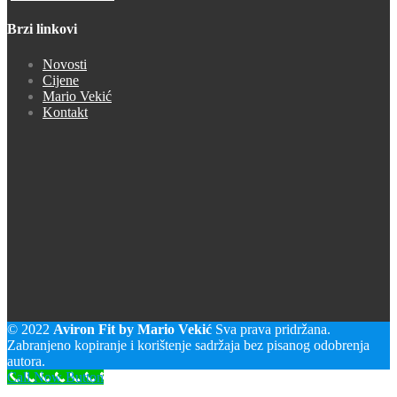
Brzi linkovi
Novosti
Cijene
Mario Vekić
Kontakt
© 2022
Aviron Fit by Mario Vekić
Sva prava pridržana.
Zabranjeno kopiranje i korištenje sadržaja bez pisanog odobrenja
autora.
Call Now Button