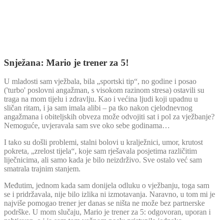
Snježana: Mario je trener za 5!
U mladosti sam vježbala, bila „sportski tip“, no godine i posao
('turbo' poslovni angažman, s visokom razinom stresa) ostavili su
traga na mom tijelu i zdravlju. Kao i većina ljudi koji upadnu u
sličan ritam, i ja sam imala alibi – pa tko nakon cjelodnevnog
angažmana i obiteljskih obveza može odvojiti sat i pol za vježbanje?
Nemoguće, uvjeravala sam sve oko sebe godinama…
I tako su došli problemi, stalni bolovi u kralježnici, umor, krutost
pokreta, „zrelost tijela“, koje sam rješavala posjetima različitim
liječnicima, ali samo kada je bilo neizdrživo. Sve ostalo već sam
smatrala trajnim stanjem.
Međutim, jednom kada sam donijela odluku o vježbanju, toga sam
se i pridržavala, nije bilo izlika ni izmotavanja. Naravno, u tom mi je
najviše pomogao trener jer danas se ništa ne može bez partnerske
podrške. U mom slučaju, Mario je trener za 5: odgovoran, uporan i