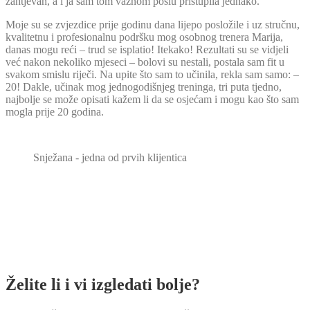
zahtjevan, a i ja sam tom važnom poslu pristupila jednako.
Moje su se zvjezdice prije godinu dana lijepo posložile i uz stručnu,
kvalitetnu i profesionalnu podršku mog osobnog trenera Marija,
danas mogu reći – trud se isplatio! Itekako!
Rezultati su se vidjeli
već nakon nekoliko mjeseci – bolovi su nestali, postala sam fit u
svakom smislu riječ
i. Na upite što sam to učinila, rekla sam samo: –
20! Dakle, učinak mog jednogodišnjeg treninga, tri puta tjedno,
najbolje se može opisati kažem li da se osjećam i mogu kao što sam
mogla prije 20 godina.
Snježana - jedna od prvih klijentica
Želite li i vi izgledati bolje?