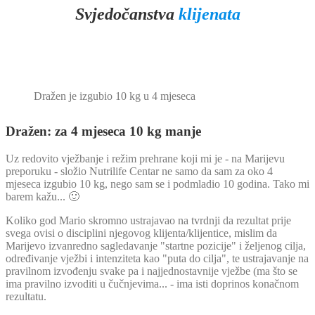
Svjedočanstva
klijenata
Dražen je izgubio 10 kg u 4 mjeseca
Dražen: za 4 mjeseca 10 kg manje
Uz redovito vježbanje i režim prehrane koji mi je - na Marijevu
preporuku - složio Nutrilife Centar ne samo da sam za oko 4
mjeseca izgubio 10 kg, nego sam se i podmladio 10 godina. Tako mi
barem kažu... 🙂
Koliko god Mario skromno ustrajavao na tvrdnji da rezultat prije
svega ovisi o disciplini njegovog klijenta/klijentice, mislim da
Marijevo izvanredno sagledavanje "startne pozicije" i željenog cilja,
određivanje vježbi i intenziteta kao "puta do cilja", te ustrajavanje na
pravilnom izvođenju svake pa i najjednostavnije vježbe (ma što se
ima pravilno izvoditi u čučnjevima... - ima isti doprinos konačnom
rezultatu.