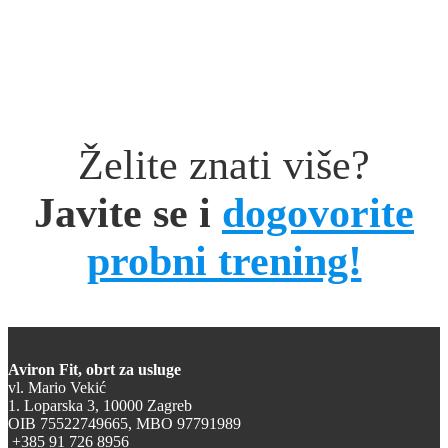
Želite znati više?
Javite se i
dogovorite
probni trening!
Aviron Fit, obrt za usluge
vl. Mario Vekić
1. Loparska 3, 10000 Zagreb
OIB 75522749665, MBO 97791989
+385 91 726 8956