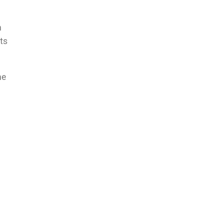
n
ts
me