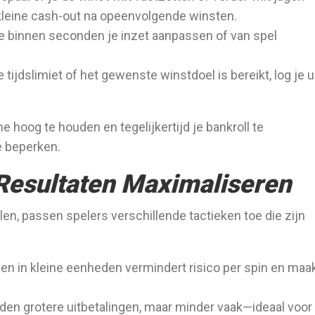
kleine cash-out na opeenvolgende winsten.
 je binnen seconden je inzet aanpassen of van spel
tijdslimiet of het gewenste winstdoel is bereikt, log je u
 hoog te houden en tegelijkertijd je bankroll te
e beperken.
Resultaten Maximaliseren
len, passen spelers verschillende tactieken toe die zijn
en in kleine eenheden vermindert risico per spin en maa
en grotere uitbetalingen, maar minder vaak—ideaal voor