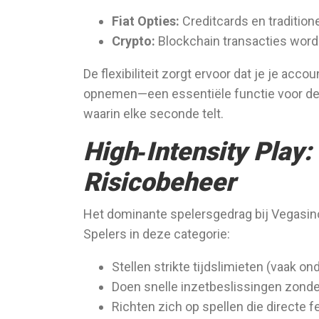
Fiat Opties:
Creditcards en traditione
Crypto:
Blockchain transacties word
De flexibiliteit zorgt ervoor dat je je acc
opnemen—een essentiële functie voor deg
waarin elke seconde telt.
High‑Intensity Play
Risicobeheer
Het dominante spelersgedrag bij Vegasino
Spelers in deze categorie:
Stellen strikte tijdslimieten (vaak on
Doen snelle inzetbeslissingen zonde
Richten zich op spellen die directe 