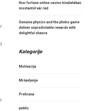
thor fortune online casino kínálatában
mostantól vár rád
Genuine physics and the plinko game
y-
deliver unpredictable rewards with
delightful chance
d
Kategorije
Motivacija
Mršavljenje
Prehrana
e
public