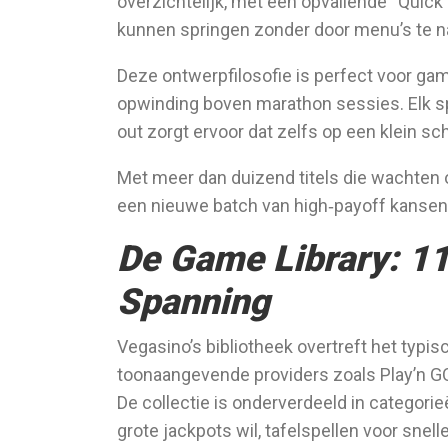
overzichtelijk, met een opvallende “Quick
kunnen springen zonder door menu’s te n
Deze ontwerpfilosofie is perfect voor gam
opwinding boven marathon sessies. Elk sp
out zorgt ervoor dat zelfs op een klein s
Met meer dan duizend titels die wachten o
een nieuwe batch van high‑payoff kansen 
De Game Library: 11
Spanning
Vegasino’s bibliotheek overtreft het typ
toonaangevende providers zoals Play’n GO
De collectie is onderverdeeld in categori
grote jackpots wil, tafelspellen voor snell