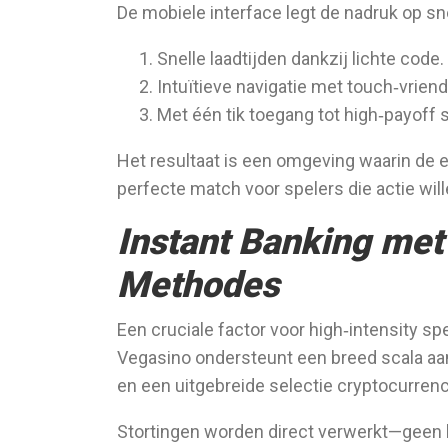
De mobiele interface legt de nadruk op sn
Snelle laadtijden dankzij lichte code.
Intuïtieve navigatie met touch‑vrien
Met één tik toegang tot high‑payoff s
Het resultaat is een omgeving waarin de e
perfecte match voor spelers die actie wil
Instant Banking met
Methodes
Een cruciale factor voor high‑intensity s
Vegasino ondersteunt een breed scala aan 
en een uitgebreide selectie cryptocurren
Stortingen worden direct verwerkt—geen 