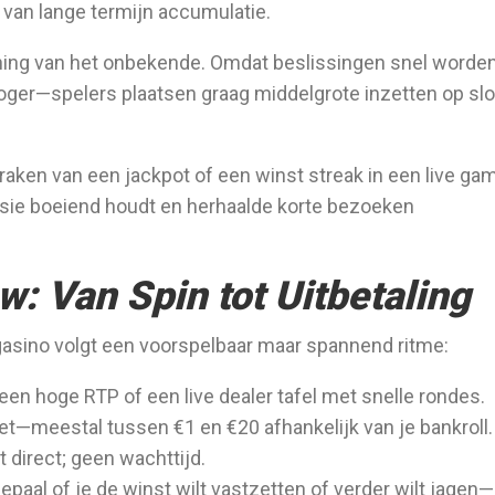
s van lange termijn accumulatie.
anning van het onbekende. Omdat beslissingen snel worde
hoger—spelers plaatsen graag middelgrote inzetten op slo
 raken van een jackpot of een winst streak in een live ga
ssie boeiend houdt en herhaalde korte bezoeken
: Van Spin tot Uitbetaling
gasino volgt een voorspelbaar maar spannend ritme:
een hoge RTP of een live dealer tafel met snelle rondes.
inzet—meestal tussen €1 en €20 afhankelijk van je bankroll.
t direct; geen wachttijd.
bepaal of je de winst wilt vastzetten of verder wilt jagen—