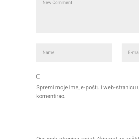
comment
*
First
E-
and
mail
Last
Addre
name
*
Spremi moje ime, e-poštu i web-stranicu 
komentirao.
Ova web-stranica koristi Akismet za zašti