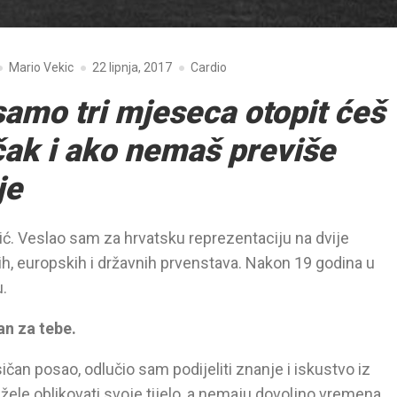
Mario Vekic
22 lipnja, 2017
Cardio
amo tri mjeseca otopit ćeš
čak i ako nemaš previše
je
ić. Veslao sam za hrvatsku reprezentaciju na dvije
ih, europskih i državnih prvenstava. Nakon 19 godina u
.
čan za tebe.
ičan posao, odlučio sam podijeliti znanje i iskustvo iz
 žele oblikovati svoje tijelo, a nemaju dovoljno vremena,