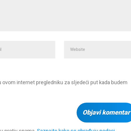
Website
ss
*
u ovom internet pregledniku za sljedeći put kada budem
tu protiv spama.
Saznajte kako se obrađuju podaci