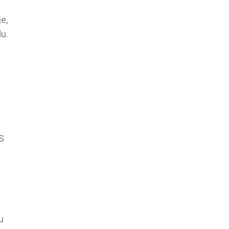
e,
u.
 S
u