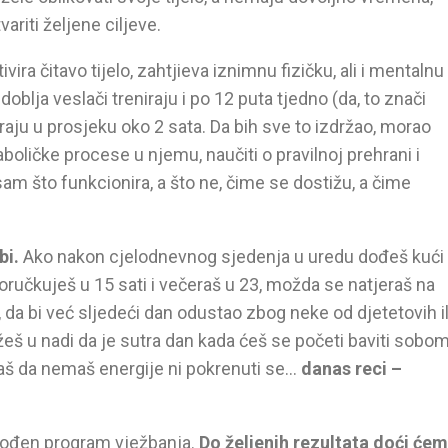
ariti željene ciljeve.
vira čitavo tijelo, zahtjieva iznimnu fizičku, ali i mentalnu
lja veslači treniraju i po 12 puta tjedno (da, to znači
raju u prosjeku oko 2 sata. Da bih sve to izdržao, morao
aboličke procese u njemu, naučiti o pravilnoj prehrani i
m što funkcionira, a što ne, čime se dostižu, a čime
bi.
Ako nakon cjelodnevnog sjedenja u uredu dođeš kući
oručkuješ u 15 sati i večeraš u 23, možda se natjeraš na
 da bi već sljedeći dan odustao zbog neke od djetetovih il
eš u nadi da je sutra dan kada ćeš se početi baviti sobom
znaš da nemaš energije ni pokrenuti se…
danas reci –
gođen program vježbanja.
Do željenih rezultata doći će