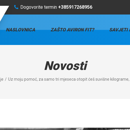
Dogovorite termin
+385917268956
NASLOVNICA
ZAŠTO AVIRON FIT?
SAVJETI 
Novosti
je
Uz moju pomoć, za samo tri mjeseca otopit ćeš suvišne kilograme,