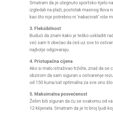
Smatram da je utegnuto sportsko tijelo naj
izgledali na plaži, postotak masnog tkiva 
kao što nije potrebno ni ‘nabacivati’ viš
3. Fleksibilnost
Budući da znam kako je teško uskladiti rad
već sam ti obećao da ćeš uz sve to ostvari
najbolje odgovaraju.
4. Pristupačna cijena
Ako si malo istraživao tržište, znaš da se
obzirom da sam siguran u ostvarenje rezul
od 150 kuna/sat optimalna za sve ono što
5. Maksimalna posvećenost
Želim biti siguran da ću se svakomu od va
12 klijenata. Smatram da je to broj ljudi 