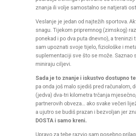
znanja ili volje samostalno se natjerati ostv
Veslanje je jedan od najtežih sportova. Akti
snagu. Tijekom pripremnog (zimskog) razdob
ponekad i po dva puta dnevno), a treninzi t
sam upoznati svoje tijelo, fiziološke i met
suplementaciji sve što se može. Saznao sa
miniraju ciljevi.
Sada je to znanje i iskustvo dostupno te
pa onda još malo sjediš pred računalom, d
(jedva) dva-tri kilometra trčanja mjesečno,
partnerovih obveza… ako svake večeri lijež
a ujutro se budiš prazan i bezvoljan jer 
DOSTA i samo kreni.
Upravo za tebe razvio sam posebno prila