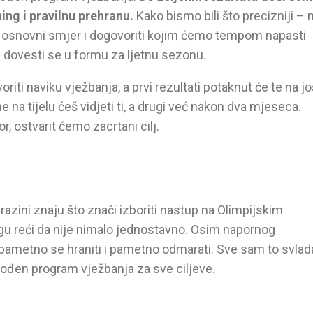
ing i pravilnu prehranu.
Kako bismo bili što precizniji – 
osnovni smjer i dogovoriti kojim ćemo tempom napasti
 i dovesti se u formu za ljetnu sezonu.
riti naviku vježbanja, a prvi rezultati potaknut će te na jo
na tijelu ćeš vidjeti ti, a drugi već nakon dva mjeseca.
, ostvarit ćemo zacrtani cilj.
razini znaju što znači izboriti nastup na Olimpijskim
gu reći da nije nimalo jednostavno. Osim napornog
i, pametno se hraniti i pametno odmarati. Sve sam to svla
agođen program vježbanja za sve ciljeve.