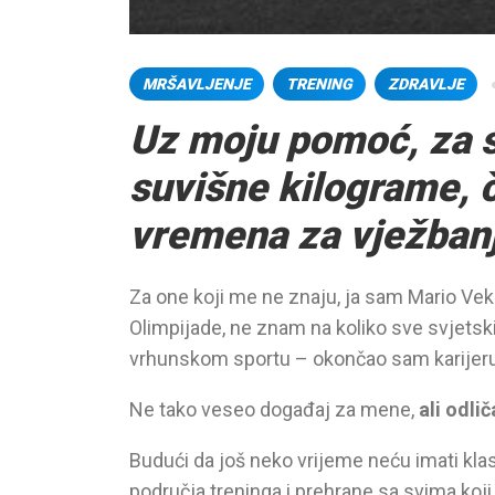
MRŠAVLJENJE
TRENING
ZDRAVLJE
Uz moju pomoć, za s
suvišne kilograme, 
vremena za vježban
Za one koji me ne znaju, ja sam Mario Vek
Olimpijade, ne znam na koliko sve svjetsk
vrhunskom sportu – okončao sam karijeru
Ne tako veseo događaj za mene,
ali odli
Budući da još neko vrijeme neću imati klas
područja treninga i prehrane sa svima koji