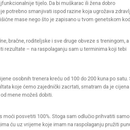
funkcionalnije tijelo. Da bi muškarac ili žena dobro
nije potrebno smanjivati ispod razine koja ugrožava zdravlj
e mišićne mase nego što je zapisano u tvom genetskom kod
ne, bračne, roditeljske i sve druge obveze s treningom, a
ti rezultate – na raspolaganju sam u terminima koji tebi
 cijene osobnih trenera kreću od 100 do 200 kuna po satu.
tata koje ćemo zajednički zacrtati, smatram da je cijena
 od mene možeš dobiti.
s moći posvetiti 100%. Stoga sam odlučio prihvatiti samo
kojima ću uz vrijeme koje imam na raspolaganju pružiti pun