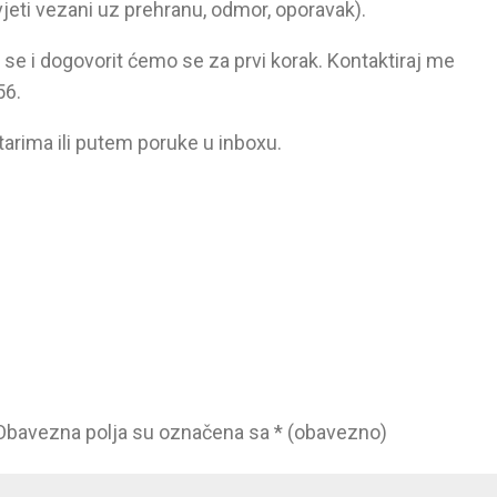
vjeti vezani uz prehranu, odmor, oporavak).
i se i dogovorit ćemo se za prvi korak. Kontaktiraj me
56.
arima ili putem poruke u inboxu.
Obavezna polja su označena sa
* (obavezno)