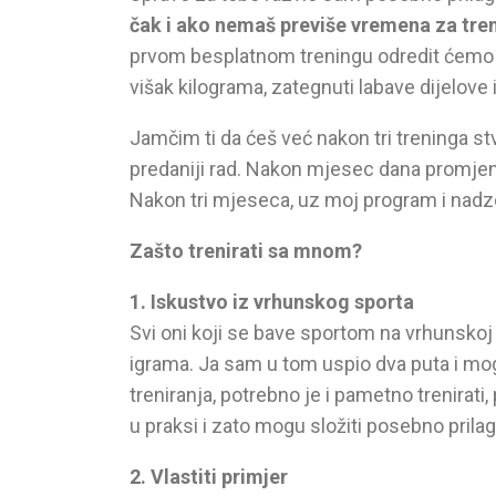
čak i ako nemaš previše vremena za tren
prvom besplatnom treningu odredit ćemo 
višak kilograma, zategnuti labave dijelove
Jamčim ti da ćeš već nakon tri treninga stvo
predaniji rad. Nakon mjesec dana promjene 
Nakon tri mjeseca, uz moj program i nadzor
Zašto trenirati sa mnom?
1. Iskustvo iz vrhunskog sporta
Svi oni koji se bave sportom na vrhunskoj 
igrama. Ja sam u tom uspio dva puta i mo
treniranja, potrebno je i pametno trenirat
u praksi i zato mogu složiti posebno pril
2. Vlastiti primjer