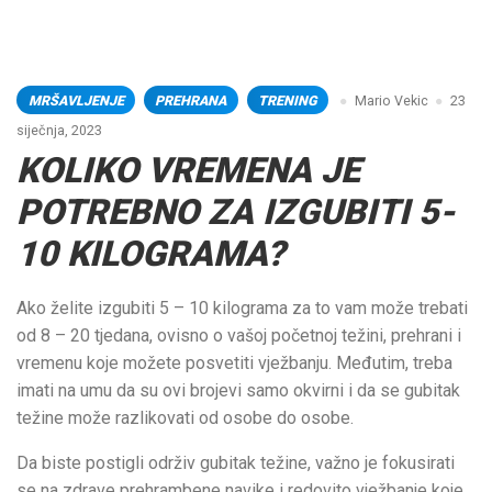
MRŠAVLJENJE
PREHRANA
TRENING
Mario Vekic
23
siječnja, 2023
KOLIKO VREMENA JE
POTREBNO ZA IZGUBITI 5-
10 KILOGRAMA?
Ako želite izgubiti 5 – 10 kilograma za to vam može trebati
od 8 – 20 tjedana, ovisno o vašoj početnoj težini, prehrani i
vremenu koje možete posvetiti vježbanju. Međutim, treba
imati na umu da su ovi brojevi samo okvirni i da se gubitak
težine može razlikovati od osobe do osobe.
Da biste postigli održiv gubitak težine, važno je fokusirati
se na zdrave prehrambene navike i redovito vježbanje koje