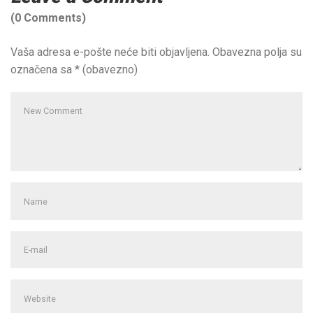
(0 Comments)
Vaša adresa e-pošte neće biti objavljena.
Obavezna polja su
označena sa
* (obavezno)
Your
comment
*
First
and
Last
E-
name
*
mail
Address
*
Website