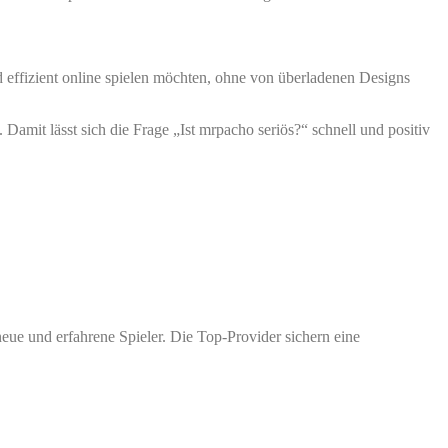
nd effizient online spielen möchten, ohne von überladenen Designs
. Damit lässt sich die Frage „Ist mrpacho seriös?“ schnell und positiv
eue und erfahrene Spieler. Die Top-Provider sichern eine