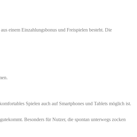
t aus einem Einzahlungsbonus und Freispielen besteht. Die
men.
komfortables Spielen auch auf Smartphones und Tablets möglich ist.
 zugutekommt. Besonders für Nutzer, die spontan unterwegs zocken