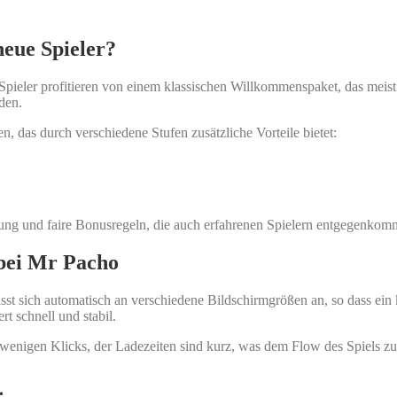
eue Spieler?
e Spieler profitieren von einem klassischen Willkommenspaket, das meis
den.
 das durch verschiedene Stufen zusätzliche Vorteile bietet:
dung und faire Bonusregeln, die auch erfahrenen Spielern entgegenkom
 bei Mr Pacho
st sich automatisch an verschiedene Bildschirmgrößen an, so dass ein 
rt schnell und stabil.
mit wenigen Klicks, der Ladezeiten sind kurz, was dem Flow des Spiels