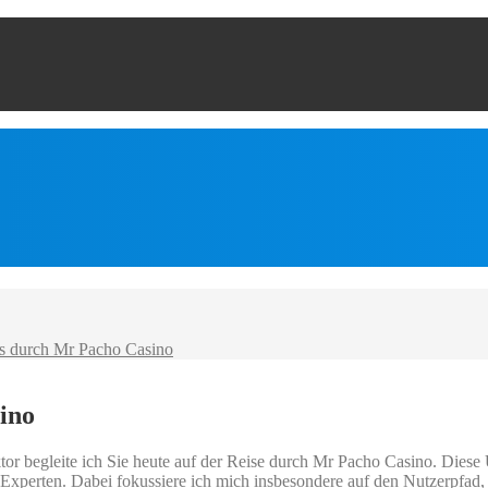
rs durch Mr Pacho Casino
ino
 begleite ich Sie heute auf der Reise durch Mr Pacho Casino. Diese Übe
Experten. Dabei fokussiere ich mich insbesondere auf den Nutzerpfad, d