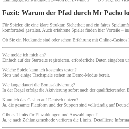
Fazit: Warum der Pfad durch Mr Pacho l
Für Spieler, die eine klare Struktur, Sicherheit und ein faires Spiel
komfortabel gestaltet. Auch erfahrene Spieler finden hier Vorteile –
Ob Sie ein Neukunde sind oder schon Erfahrung mit Online-Casinos ha
Wie melde ich mich an?
Einfach auf der Startseite registrieren, erforderliche Daten eingeben u
Welche Spiele kann ich kostenlos testen?
Slots und einige Tischspiele stehen im Demo-Modus bereit.
Wie lange dauert die Bonusaktivierung?
In der Regel erfolgt die Aktivierung sofort nach der qualifizierenden 
Kann ich das Casino auf Deutsch nutzen?
Ja, die gesamte Plattform und der Support sind vollständig auf Deutsc
Gibt es Limits für Einzahlungen und Auszahlungen?
Ja, je nach Zahlungsmethode variieren die Limits. Detaillierte Infor