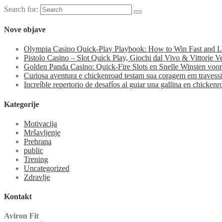
Search for:
Nove objave
Olympia Casino Quick‑Play Playbook: How to Win Fast and L
Pistolo Casino – Slot Quick Play, Giochi dal Vivo & Vittorie V
Golden Panda Casino: Quick‑Fire Slots en Snelle Winsten voor
Curiosa aventura e chickenroad testam sua coragem em travessi
Increíble repertorio de desafíos al guiar una gallina en chickenr
Kategorije
Motivacija
Mršavljenje
Prehrana
public
Trening
Uncategorized
Zdravlje
Kontakt
Aviron Fit