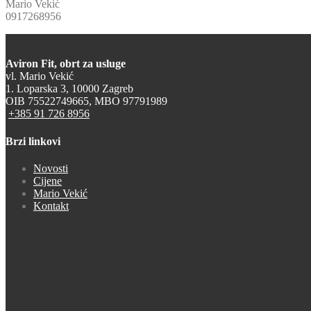
Mario Vekić
0917268956
Aviron Fit, obrt za usluge
vl. Mario Vekić
1. Loparska 3, 10000 Zagreb
OIB 75522749665, MBO 97791989
+385 91 726 8956
Brzi linkovi
Novosti
Cijene
Mario Vekić
Kontakt