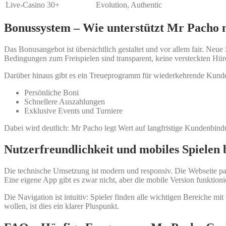
Live-Casino
30+
Evolution, Authentic
Bonussystem – Wie unterstützt Mr Pacho n
Das Bonusangebot ist übersichtlich gestaltet und vor allem fair. Neu
Bedingungen zum Freispielen sind transparent, keine versteckten Hür
Darüber hinaus gibt es ein Treueprogramm für wiederkehrende Kunden,
Persönliche Boni
Schnellere Auszahlungen
Exklusive Events und Turniere
Dabei wird deutlich: Mr Pacho legt Wert auf langfristige Kundenbin
Nutzerfreundlichkeit und mobiles Spielen
Die technische Umsetzung ist modern und responsiv. Die Webseite pas
Eine eigene App gibt es zwar nicht, aber die mobile Version funktionie
Die Navigation ist intuitiv: Spieler finden alle wichtigen Bereiche 
wollen, ist dies ein klarer Pluspunkt.