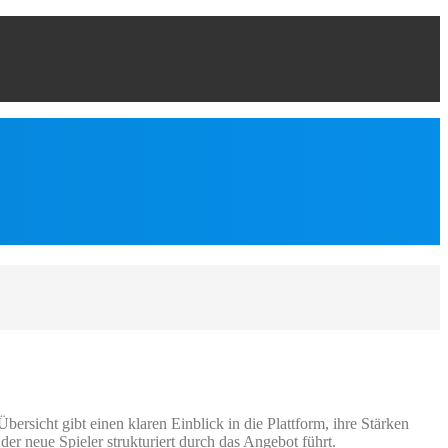
rsicht gibt einen klaren Einblick in die Plattform, ihre Stärken
er neue Spieler strukturiert durch das Angebot führt.