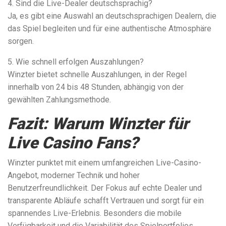
4. Sind die Live-Dealer deutschsprachig?
Ja, es gibt eine Auswahl an deutschsprachigen Dealern, die
das Spiel begleiten und für eine authentische Atmosphäre
sorgen.
5. Wie schnell erfolgen Auszahlungen?
Winzter bietet schnelle Auszahlungen, in der Regel
innerhalb von 24 bis 48 Stunden, abhängig von der
gewählten Zahlungsmethode.
Fazit: Warum Winzter für
Live Casino Fans?
Winzter punktet mit einem umfangreichen Live-Casino-
Angebot, moderner Technik und hoher
Benutzerfreundlichkeit. Der Fokus auf echte Dealer und
transparente Abläufe schafft Vertrauen und sorgt für ein
spannendes Live-Erlebnis. Besonders die mobile
Verfügbarkeit und die Variabilität des Spielportfolios