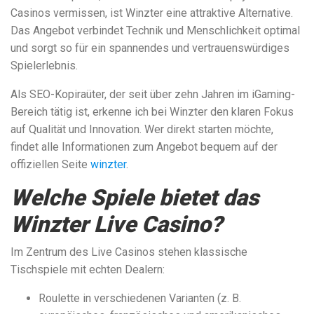
Casinos vermissen, ist Winzter eine attraktive Alternative.
Das Angebot verbindet Technik und Menschlichkeit optimal
und sorgt so für ein spannendes und vertrauenswürdiges
Spielerlebnis.
Als SEO-Kopiraüter, der seit über zehn Jahren im iGaming-
Bereich tätig ist, erkenne ich bei Winzter den klaren Fokus
auf Qualität und Innovation. Wer direkt starten möchte,
findet alle Informationen zum Angebot bequem auf der
offiziellen Seite
winzter
.
Welche Spiele bietet das
Winzter Live Casino?
Im Zentrum des Live Casinos stehen klassische
Tischspiele mit echten Dealern:
Roulette in verschiedenen Varianten (z. B.