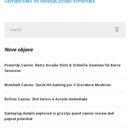
Saznajte kako se obrađuju podaci komentara
.
Search
for:
Nove objave
PowerUp Casino: Retro Arcade Slots & Schnelle Gewinne für Kurze
Sessions
Winshark Casino: Quick‑Hit Gaming per il Giocatore Moderno
Rollino Casino: Slot Veloci e Azione Immediata
Gameplay details explored in grizzlys quest casino review and
payout potential