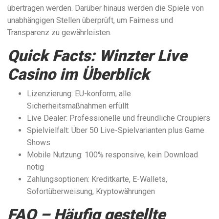
übertragen werden. Darüber hinaus werden die Spiele von
unabhängigen Stellen überprüft, um Fairness und
Transparenz zu gewährleisten.
Quick Facts: Winzter Live
Casino im Überblick
Lizenzierung: EU-konform, alle
Sicherheitsmaßnahmen erfüllt
Live Dealer: Professionelle und freundliche Croupiers
Spielvielfalt: Über 50 Live-Spielvarianten plus Game
Shows
Mobile Nutzung: 100% responsive, kein Download
nötig
Zahlungsoptionen: Kreditkarte, E-Wallets,
Sofortüberweisung, Kryptowährungen
FAQ – Häufig gestellte