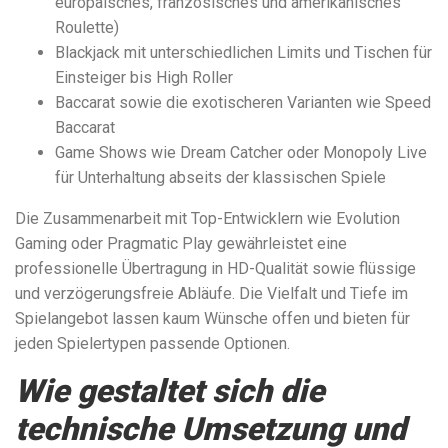
europäisches, französisches und amerikanisches
Roulette)
Blackjack mit unterschiedlichen Limits und Tischen für
Einsteiger bis High Roller
Baccarat sowie die exotischeren Varianten wie Speed
Baccarat
Game Shows wie Dream Catcher oder Monopoly Live
für Unterhaltung abseits der klassischen Spiele
Die Zusammenarbeit mit Top-Entwicklern wie Evolution
Gaming oder Pragmatic Play gewährleistet eine
professionelle Übertragung in HD-Qualität sowie flüssige
und verzögerungsfreie Abläufe. Die Vielfalt und Tiefe im
Spielangebot lassen kaum Wünsche offen und bieten für
jeden Spielertypen passende Optionen.
Wie gestaltet sich die
technische Umsetzung und