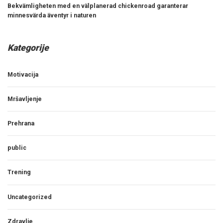
Bekvämligheten med en välplanerad chickenroad garanterar
minnesvärda äventyr i naturen
Kategorije
Motivacija
Mršavljenje
Prehrana
public
Trening
Uncategorized
Zdravlje