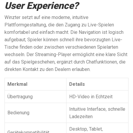
User Experience?
Winzter setzt auf eine moderne, intuitive
Plattformgestaltung, die den Zugang zu Live-Spielen
komfortabel und einfach macht. Die Navigation ist logisch
aufgebaut; Spieler können schnell ihre bevorzugten Live-
Tische finden oder zwischen verschiedenen Spielarten
wechseln. Der Streaming-Player ermöglicht eine klare Sicht
auf das Spielgeschehen, ergänzt durch Chatfunktionen, die
direkten Kontakt zu den Dealern erlauben.
Merkmal
Details
Übertragung
HD-Video in Echtzeit
Intuitive Interface, schnelle
Bedienung
Ladezeiten
Desktop, Tablet,
Gerätekompatibilität