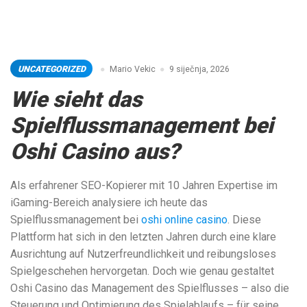
UNCATEGORIZED
Mario Vekic
9 siječnja, 2026
Wie sieht das
Spielflussmanagement bei
Oshi Casino aus?
Als erfahrener SEO-Kopierer mit 10 Jahren Expertise im
iGaming-Bereich analysiere ich heute das
Spielflussmanagement bei
oshi online casino
. Diese
Plattform hat sich in den letzten Jahren durch eine klare
Ausrichtung auf Nutzerfreundlichkeit und reibungsloses
Spielgeschehen hervorgetan. Doch wie genau gestaltet
Oshi Casino das Management des Spielflusses – also die
Steuerung und Optimierung des Spielablaufs – für seine