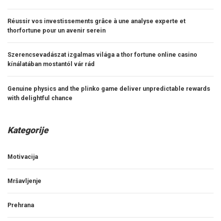
Réussir vos investissements grâce à une analyse experte et
thorfortune pour un avenir serein
Szerencsevadászat izgalmas világa a thor fortune online casino
kínálatában mostantól vár rád
Genuine physics and the plinko game deliver unpredictable rewards
with delightful chance
Kategorije
Motivacija
Mršavljenje
Prehrana