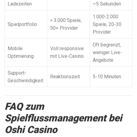
Ladezeiten
~5 Sekunden
1.000-2.000
> 3.000 Spiele,
Spielportfolio
Spiele, 20-30
50+ Provider
Provider
Oft begrenzt,
Mobile
Voll responsive
weniger Live-
Optimierung
mit Live-Casino
Angebote
Support-
Reaktionszeit
5-10 Minuten
Geschwindigkeit
FAQ zum
Spielflussmanagement bei
Oshi Casino