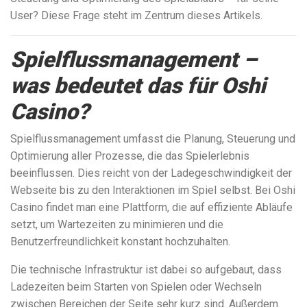
User? Diese Frage steht im Zentrum dieses Artikels.
Spielflussmanagement –
was bedeutet das für Oshi
Casino?
Spielflussmanagement umfasst die Planung, Steuerung und
Optimierung aller Prozesse, die das Spielerlebnis
beeinflussen. Dies reicht von der Ladegeschwindigkeit der
Webseite bis zu den Interaktionen im Spiel selbst. Bei Oshi
Casino findet man eine Plattform, die auf effiziente Abläufe
setzt, um Wartezeiten zu minimieren und die
Benutzerfreundlichkeit konstant hochzuhalten.
Die technische Infrastruktur ist dabei so aufgebaut, dass
Ladezeiten beim Starten von Spielen oder Wechseln
zwischen Bereichen der Seite sehr kurz sind. Außerdem