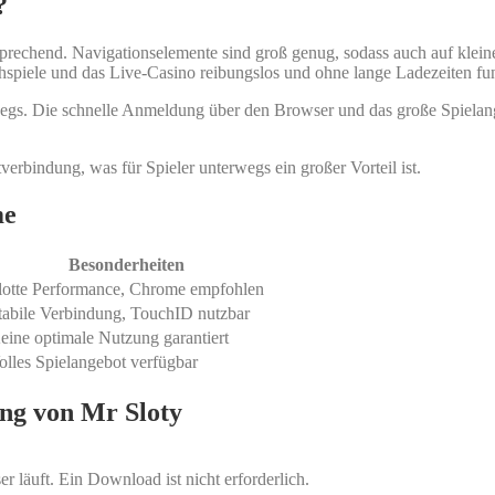
?
ansprechend. Navigationselemente sind groß genug, sodass auch auf klei
chspiele und das Live-Casino reibungslos und ohne lange Ladezeiten fu
terwegs. Die schnelle Anmeldung über den Browser und das große Spiela
verbindung, was für Spieler unterwegs ein großer Vorteil ist.
me
Besonderheiten
lotte Performance, Chrome empfohlen
tabile Verbindung, TouchID nutzbar
eine optimale Nutzung garantiert
olles Spielangebot verfügbar
ung von Mr Sloty
 läuft. Ein Download ist nicht erforderlich.