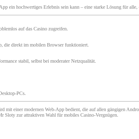
pp ein hochwertiges Erlebnis sein kann – eine starke Lösung für alle,
oblemlos auf das Casino zugreifen.
, die direkt im mobilen Browser funktioniert.
ormance stabil, selbst bei moderater Netzqualität.
f Desktop-PCs.
wird mit einer modernen Web-App bedient, die auf allen gängigen Andro
Mr Sloty zur attraktiven Wahl für mobiles Casino-Vergnügen.