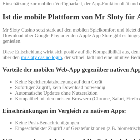
Einschätzung zur mobilen Verfügbarkeit, der App-Funktionalität und d
Ist die mobile Plattform von Mr Sloty für
Mr Sloty Casino setzt stark auf den mobilen Spielkomfort und bietet 
Download über Google Play oder den Apple App Store gibt es hingegen
genießen.
Diese Entscheidung wirkt sich positiv auf die Kompatibilität aus, de
über den
mr sloty casino login
, der schnell lädt und eine intuitive Bed
Vorteile der mobilen Web-App gegenüber nativen Ap
Keine Speicherplatzbelegung auf dem Gerät
Sofortiger Zugriff, kein Download notwendig
Automatische Updates ohne Nutzeraktion
Kompatibel mit den meisten Browsern (Chrome, Safari, Firefo
Einschränkungen im Vergleich zu nativen Apps:
Keine Push-Benachrichtigungen
Eingeschränkter Zugriff auf Gerätefunktionen (z.B. biometris