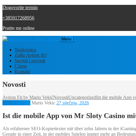
Dogovorite termin
+385917268956
Pratite me online
Menu
Naslovnica
Zašto Aviron fit?
Savjeti i novosti
Cijene
Kontakt
Novosti
Aviron Fit by Mario Vekić
Novosti
Uncategorized
Ist die mobile App 
Uncategorized
Mario Vekic
27 siječnja, 2026
Ist die mobile App von Mr Sloty Casino m
Als erfahrener SEO-Kopiertexter mit über zehn Jahren in der iGaming
Gerade in einer Zeit, in der mobiles Spielen immer mehr an Bedeutung