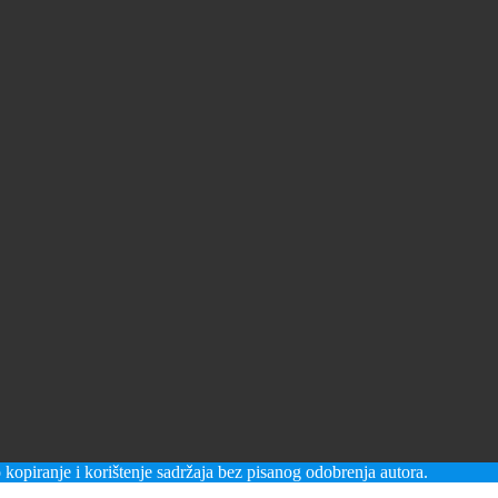
kopiranje i korištenje sadržaja bez pisanog odobrenja autora.