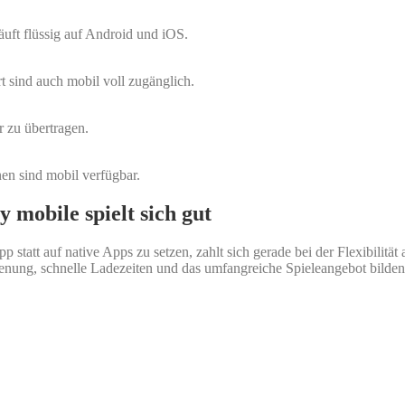
läuft flüssig auf Android und iOS.
 sind auch mobil voll zugänglich.
 zu übertragen.
nen sind mobil verfügbar.
obile spielt sich gut
statt auf native Apps zu setzen, zahlt sich gerade bei der Flexibilitä
ienung, schnelle Ladezeiten und das umfangreiche Spieleangebot bilden e