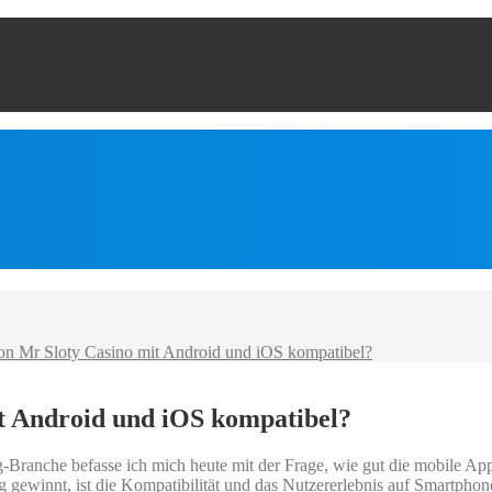
von Mr Sloty Casino mit Android und iOS kompatibel?
it Android und iOS kompatibel?
-Branche befasse ich mich heute mit der Frage, wie gut die mobile Ap
 gewinnt, ist die Kompatibilität und das Nutzererlebnis auf Smartphone