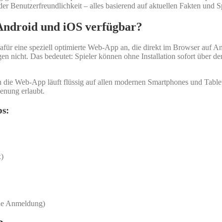
er Benutzerfreundlichkeit – alles basierend auf aktuellen Fakten und S
 Android und iOS verfügbar?
dafür eine speziell optimierte Web-App an, die direkt im Browser auf 
 nicht. Das bedeutet: Spieler können ohne Installation sofort über d
nn die Web-App läuft flüssig auf allen modernen Smartphones und Table
ienung erlaubt.
ps:
x)
che Anmeldung)