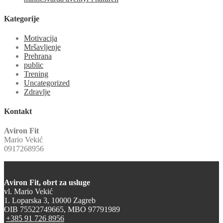
Kategorije
Motivacija
Mršavljenje
Prehrana
public
Trening
Uncategorized
Zdravlje
Kontakt
Aviron Fit
Mario Vekić
0917268956
Aviron Fit, obrt za usluge
vl. Mario Vekić
1. Loparska 3, 10000 Zagreb
OIB 75522749665, MBO 97791989
+385 91 726 8956