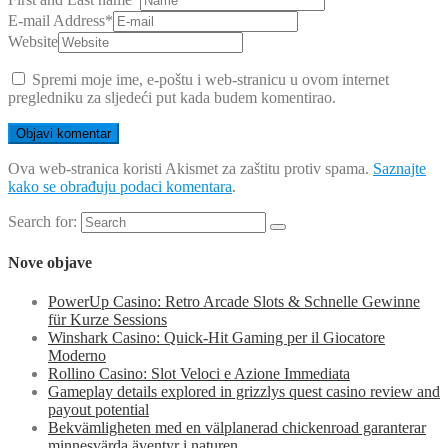
E-mail Address
*
Website
Spremi moje ime, e-poštu i web-stranicu u ovom internet
pregledniku za sljedeći put kada budem komentirao.
Ova web-stranica koristi Akismet za zaštitu protiv spama.
Saznajte
kako se obrađuju podaci komentara
.
Search for:
Nove objave
PowerUp Casino: Retro Arcade Slots & Schnelle Gewinne
für Kurze Sessions
Winshark Casino: Quick‑Hit Gaming per il Giocatore
Moderno
Rollino Casino: Slot Veloci e Azione Immediata
Gameplay details explored in grizzlys quest casino review and
payout potential
Bekvämligheten med en välplanerad chickenroad garanterar
minnesvärda äventyr i naturen