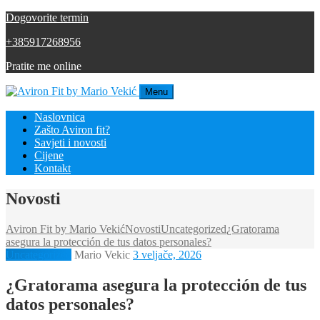
Dogovorite termin
+385917268956
Pratite me online
Menu
Naslovnica
Zašto Aviron fit?
Savjeti i novosti
Cijene
Kontakt
Novosti
Aviron Fit by Mario Vekić
Novosti
Uncategorized
¿Gratorama
asegura la protección de tus datos personales?
Uncategorized
Mario Vekic
3 veljače, 2026
¿Gratorama asegura la protección de tus
datos personales?