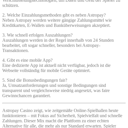
Verschlüsselungstechnologien, um Daten und Geld der Spieler zu
schützen.
2. Welche Einzahlungsmethoden gibt es neben Astropay?
Neben Astropay werden weitere gängige Zahlungsmittel wie
Kreditkarten, E-Wallets und Banküberweisungen akzeptiert.
3. Wie schnell erfolgen Auszahlungen?
Auszahlungen werden in der Regel innerhalb von 24 Stunden
bearbeitet, oft sogar schneller, besonders bei Astropay-
Transaktionen.
4. Gibt es eine mobile App?
Eine dedizierte App ist aktuell nicht verfügbar, jedoch ist die
Webseite vollständig für mobile Geräte optimiert.
5. Sind die Bonusbedingungen fair?
Ja, Umsatzanforderungen und sonstige Bedingungen sind
transparent und vergleichsweise niedrig angesetzt, was faire
Gewinnchancen garantiert.
Astropay Casino zeigt, wie zeitgemäße Online-Spielhallen heute
funktionieren – mit Fokus auf Sicherheit, Spielvielfalt und schnelle
Zahlungen. Dieser Mix macht die Plattform zu einer echten
Alternative für alle, die mehr als nur Standard erwarten. Spieler