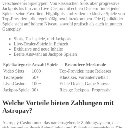
verschiedener Spieltypen. Von klassischen Slots über progressive
Jackpots bis hin zum Live-Casino mit echten Dealern findet jeder
Spieler seine Favoriten. Highlights sind zudem exklusive Spiele von
Top-Providern, die regelmäßig neu hinzukommen. Die Qualität der
Spiele steht auf hohem Niveau, sowohl grafisch als auch in puncto
Gameplay.
Slots, Tischspiele, und Jackpots
Live-Dealer-Spiele in Echtzeit
Exklusive und neue Inhalte
Breite Auswahl an Jackpot-Spielen
Spielkategorie
Anzahl Spiele
Besondere Merkmale
Video Slots
1000+
Top-Provider, neue Releases
Tischspiele
50+
Klassiker, Variantenvielfalt
Live-Casino
100+
Echte Dealer, Game Shows
Jackpot-Spiele
30+
Riesige Jackpots, Progressiv
Welche Vorteile bieten Zahlungen mit
Astropay?
Astropay Casino nutzt das namensgebende Zahlungssystem, das
sich besonders durch Schnelligkeit und Sicherheit auszeichnet. Ein-