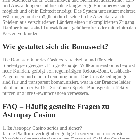
und Auszahlungen sind hier ohne langwierige Banküberweisungen
möglich und oft in Echtzeit erledigt. Das System unterstützt mehrere
Währungen und ermöglicht durch seine breite Akzeptanz auch
Spielern aus verschiedenen Ländern einen unkomplizierten Zugang.
Darüber hinaus sind Transaktionen gebührenfrei oder mit minimalen
Kosten verbunden.
Wie gestaltet sich die Bonuswelt?
Die Bonusstruktur des Casinos ist vielseitig und für viele
Spielertypen geeignet. Ein großzügiger Willkommensbonus begrüßt
neue Kunden, gefolgt von regelmäßigen Reload-Boni, Cashback-
Angeboten und einem Treueprogramm. Die Umsatzbedingungen
sind fair und transparent kommuniziert, was in der Branche leider
nicht immer der Fall ist. So können Spieler Bonusgelder effektiv
nutzen und ihre Gewinnchancen verbessern.
FAQ – Häufig gestellte Fragen zu
Astropay Casino
1. Ist Astropay Casino seriös und sicher?
Ja, die Plattform verfügt über gültige Lizenzen und modernste