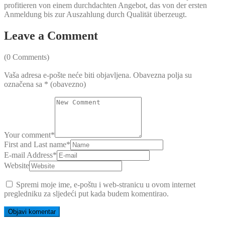
profitieren von einem durchdachten Angebot, das von der ersten
Anmeldung bis zur Auszahlung durch Qualität überzeugt.
Leave a Comment
(0 Comments)
Vaša adresa e-pošte neće biti objavljena.
Obavezna polja su
označena sa
* (obavezno)
Your comment
*
First and Last name
*
E-mail Address
*
Website
Spremi moje ime, e-poštu i web-stranicu u ovom internet
pregledniku za sljedeći put kada budem komentirao.