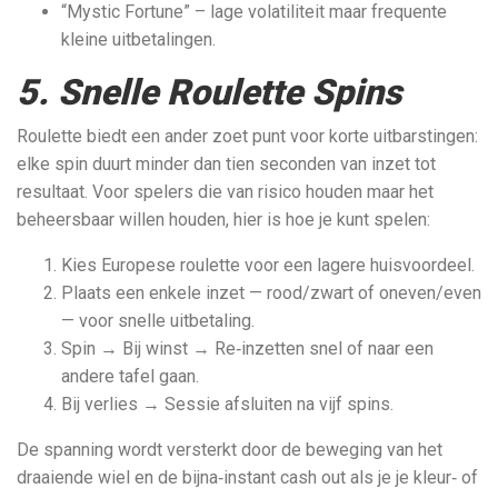
“Mystic Fortune” – lage volatiliteit maar frequente
kleine uitbetalingen.
5. Snelle Roulette Spins
Roulette biedt een ander zoet punt voor korte uitbarstingen:
elke spin duurt minder dan tien seconden van inzet tot
resultaat. Voor spelers die van risico houden maar het
beheersbaar willen houden, hier is hoe je kunt spelen:
Kies Europese roulette voor een lagere huisvoordeel.
Plaats een enkele inzet — rood/zwart of oneven/even
— voor snelle uitbetaling.
Spin → Bij winst → Re‑inzetten snel of naar een
andere tafel gaan.
Bij verlies → Sessie afsluiten na vijf spins.
De spanning wordt versterkt door de beweging van het
draaiende wiel en de bijna‑instant cash out als je je kleur‑ of