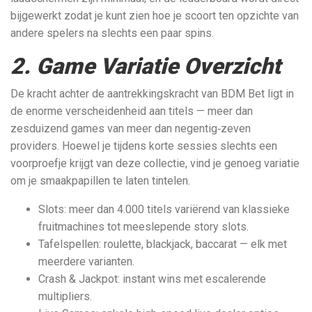
bijgewerkt zodat je kunt zien hoe je scoort ten opzichte van
andere spelers na slechts een paar spins.
2. Game Variatie Overzicht
De kracht achter de aantrekkingskracht van BDM Bet ligt in
de enorme verscheidenheid aan titels — meer dan
zesduizend games van meer dan negentig‑zeven
providers. Hoewel je tijdens korte sessies slechts een
voorproefje krijgt van deze collectie, vind je genoeg variatie
om je smaakpapillen te laten tintelen.
Slots: meer dan 4.000 titels variërend van klassieke
fruitmachines tot meeslepende story slots.
Tafelspellen: roulette, blackjack, baccarat — elk met
meerdere varianten.
Crash & Jackpot: instant wins met escalerende
multipliers.