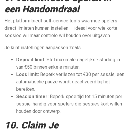
een Handomdraai
Het platform biedt self‑service tools waarmee spelers
direct limieten kunnen instellen — ideaal voor wie korte
sessies wil maar controle wil houden over uitgaven.
Je kunt instellingen aanpassen zoals:
Deposit limit:
Stel maximale dagelijkse storting in
van €50 binnen enkele minuten.
Loss limit:
Beperk verliezen tot €30 per sessie; een
automatische pauze wordt geactiveerd bij het
bereiken.
Session timer:
Beperk speeltijd tot 15 minuten per
sessie; handig voor spelers die sessies kort willen
houden door ontwerp.
10. Claim Je