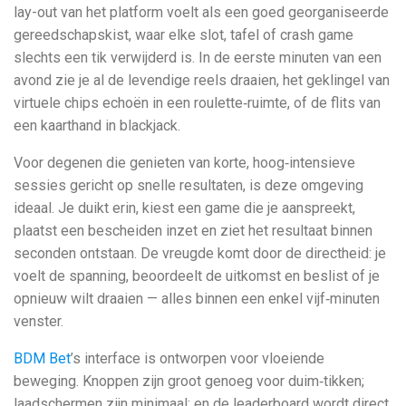
lay-out van het platform voelt als een goed georganiseerde
gereedschapskist, waar elke slot, tafel of crash game
slechts een tik verwijderd is. In de eerste minuten van een
avond zie je al de levendige reels draaien, het geklingel van
virtuele chips echoën in een roulette‑ruimte, of de flits van
een kaarthand in blackjack.
Voor degenen die genieten van korte, hoog‑intensieve
sessies gericht op snelle resultaten, is deze omgeving
ideaal. Je duikt erin, kiest een game die je aanspreekt,
plaatst een bescheiden inzet en ziet het resultaat binnen
seconden ontstaan. De vreugde komt door de directheid: je
voelt de spanning, beoordeelt de uitkomst en beslist of je
opnieuw wilt draaien — alles binnen een enkel vijf‑minuten
venster.
BDM Bet
’s interface is ontworpen voor vloeiende
beweging. Knoppen zijn groot genoeg voor duim‑tikken;
laadschermen zijn minimaal; en de leaderboard wordt direct