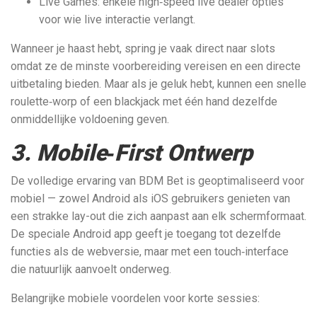
Live Games: enkele high‑speed live dealer opties
voor wie live interactie verlangt.
Wanneer je haast hebt, spring je vaak direct naar slots
omdat ze de minste voorbereiding vereisen en een directe
uitbetaling bieden. Maar als je geluk hebt, kunnen een snelle
roulette‑worp of een blackjack met één hand dezelfde
onmiddellijke voldoening geven.
3. Mobile‑First Ontwerp
De volledige ervaring van BDM Bet is geoptimaliseerd voor
mobiel — zowel Android als iOS gebruikers genieten van
een strakke lay-out die zich aanpast aan elk schermformaat.
De speciale Android app geeft je toegang tot dezelfde
functies als de webversie, maar met een touch‑interface
die natuurlijk aanvoelt onderweg.
Belangrijke mobiele voordelen voor korte sessies: