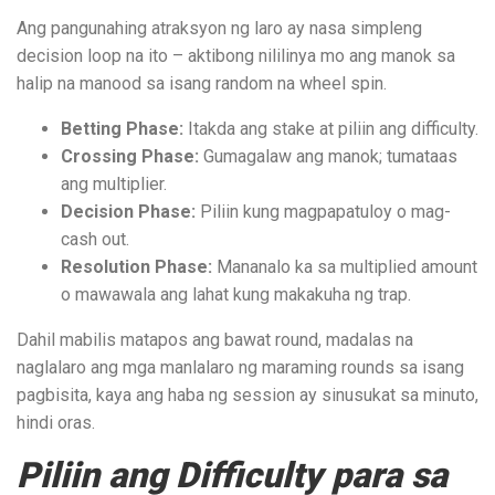
Ang pangunahing atraksyon ng laro ay nasa simpleng
decision loop na ito – aktibong nililinya mo ang manok sa
halip na manood sa isang random na wheel spin.
Betting Phase:
Itakda ang stake at piliin ang difficulty.
Crossing Phase:
Gumagalaw ang manok; tumataas
ang multiplier.
Decision Phase:
Piliin kung magpapatuloy o mag-
cash out.
Resolution Phase:
Mananalo ka sa multiplied amount
o mawawala ang lahat kung makakuha ng trap.
Dahil mabilis matapos ang bawat round, madalas na
naglalaro ang mga manlalaro ng maraming rounds sa isang
pagbisita, kaya ang haba ng session ay sinusukat sa minuto,
hindi oras.
Piliin ang Difficulty para sa