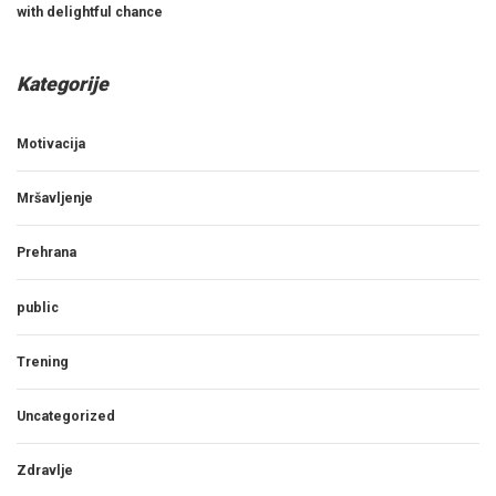
with delightful chance
Kategorije
Motivacija
Mršavljenje
Prehrana
public
Trening
Uncategorized
Zdravlje