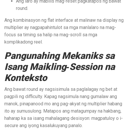
Ang laro ay mabilis mag-reset pagkatapos ng bawat
round.
Ang kombinasyon ng flat interface at malinaw na display ng
multiplier ay nagpapahintulot sa mga manlalaro na mag-
focus sa timing sa halip na mag-scroll sa mga
komplikadong reel.
Pangunahing Mekaniks sa
Isang Maikling‑Session na
Konteksto
Ang bawat round ay nagsisimula sa paglalagay ng bet at
pagpili ng difficulty. Kapag nagsimula nang gumalaw ang
manok, pinapanood mo ang pag-akyat ng multiplier habang
ito ay sumusulong. Matapos ang matagumpay na hakbang,
haharap ka sa isang mahalagang desisyon: magpatuloy o i-
secure ang iyong kasalukuyang panalo.