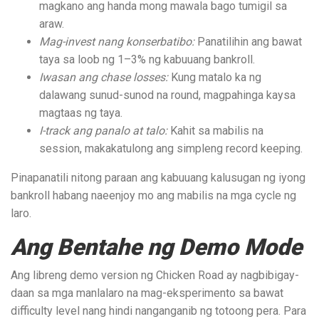
magkano ang handa mong mawala bago tumigil sa
araw.
Mag-invest nang konserbatibo:
Panatilihin ang bawat
taya sa loob ng 1–3% ng kabuuang bankroll.
Iwasan ang chase losses:
Kung matalo ka ng
dalawang sunud-sunod na round, magpahinga kaysa
magtaas ng taya.
I-track ang panalo at talo:
Kahit sa mabilis na
session, makakatulong ang simpleng record keeping.
Pinapanatili nitong paraan ang kabuuang kalusugan ng iyong
bankroll habang naeenjoy mo ang mabilis na mga cycle ng
laro.
Ang Bentahe ng Demo Mode
Ang libreng demo version ng Chicken Road ay nagbibigay-
daan sa mga manlalaro na mag-eksperimento sa bawat
difficulty level nang hindi nanganganib ng totoong pera. Para