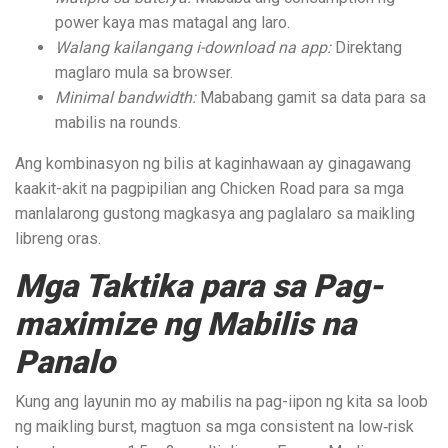
power kaya mas matagal ang laro.
Walang kailangang i-download na app:
Direktang
maglaro mula sa browser.
Minimal bandwidth:
Mababang gamit sa data para sa
mabilis na rounds.
Ang kombinasyon ng bilis at kaginhawaan ay ginagawang
kaakit-akit na pagpipilian ang Chicken Road para sa mga
manlalarong gustong magkasya ang paglalaro sa maikling
libreng oras.
Mga Taktika para sa Pag-
maximize ng Mabilis na
Panalo
Kung ang layunin mo ay mabilis na pag-iipon ng kita sa loob
ng maikling burst, magtuon sa mga consistent na low‑risk