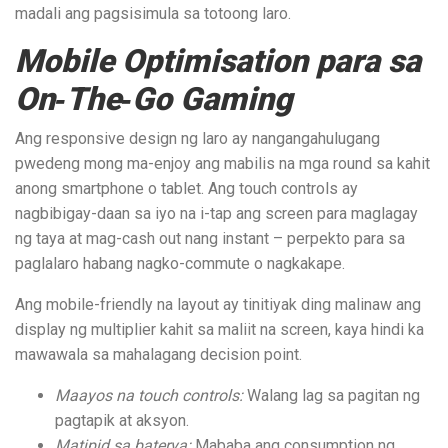
madali ang pagsisimula sa totoong laro.
Mobile Optimisation para sa
On‑The‑Go Gaming
Ang responsive design ng laro ay nangangahulugang
pwedeng mong ma-enjoy ang mabilis na mga round sa kahit
anong smartphone o tablet. Ang touch controls ay
nagbibigay-daan sa iyo na i-tap ang screen para maglagay
ng taya at mag-cash out nang instant – perpekto para sa
paglalaro habang nagko-commute o nagkakape.
Ang mobile-friendly na layout ay tinitiyak ding malinaw ang
display ng multiplier kahit sa maliit na screen, kaya hindi ka
mawawala sa mahalagang decision point.
Maayos na touch controls:
Walang lag sa pagitan ng
pagtapik at aksyon.
Matipid sa baterya:
Mababa ang consumption ng