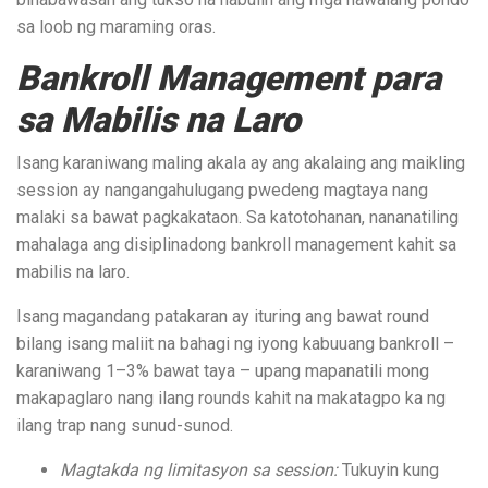
sa loob ng maraming oras.
Bankroll Management para
sa Mabilis na Laro
Isang karaniwang maling akala ay ang akalaing ang maikling
session ay nangangahulugang pwedeng magtaya nang
malaki sa bawat pagkakataon. Sa katotohanan, nananatiling
mahalaga ang disiplinadong bankroll management kahit sa
mabilis na laro.
Isang magandang patakaran ay ituring ang bawat round
bilang isang maliit na bahagi ng iyong kabuuang bankroll –
karaniwang 1–3% bawat taya – upang mapanatili mong
makapaglaro nang ilang rounds kahit na makatagpo ka ng
ilang trap nang sunud-sunod.
Magtakda ng limitasyon sa session:
Tukuyin kung