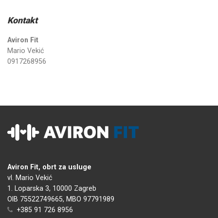
Kontakt
Aviron Fit
Mario Vekić
0917268956
Aviron Fit, obrt za usluge
vl. Mario Vekić
1. Loparska 3, 10000 Zagreb
OIB 75522749665, MBO 97791989
+385 91 726 8956