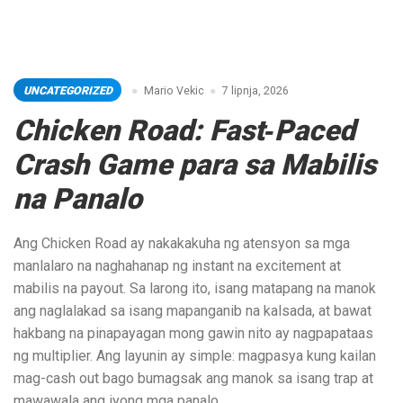
UNCATEGORIZED
Mario Vekic
7 lipnja, 2026
Chicken Road: Fast‑Paced
Crash Game para sa Mabilis
na Panalo
Ang Chicken Road ay nakakakuha ng atensyon sa mga
manlalaro na naghahanap ng instant na excitement at
mabilis na payout. Sa larong ito, isang matapang na manok
ang naglalakad sa isang mapanganib na kalsada, at bawat
hakbang na pinapayagan mong gawin nito ay nagpapataas
ng multiplier. Ang layunin ay simple: magpasya kung kailan
mag-cash out bago bumagsak ang manok sa isang trap at
mawawala ang iyong mga panalo.