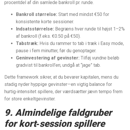
procentdel af din samlede bankroll pr. runde.
Bankroll størrelse:
Start med mindst €50 for
konsistente korte sessioner.
Indsatsstørrelse:
Begræns hver runde til højst 1–2%
af bankroll (f.eks. €0.50 på €50).
Tabstræk:
Hvis du rammer to tab i træk i Easy mode,
pause i fem minutter, før du genoptager.
Geninvestering af gevinster:
Tilføj vundne beløb
gradvist til bankroll’en; undgå at “jage” tab.
Dette framework sikrer, at du bevarer kapitalen, mens du
stadig nyder hyppige gevinster—en vigtig balance for
hurtig‑intensitet spillere, der værdsætter jævn tempo frem
for store enkeltgevinster.
9. Almindelige faldgruber
for kort‑session spillere