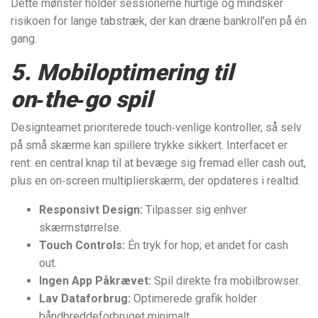
Dette mønster holder sessionerne hurtige og mindsker
risikoen for lange tabstræk, der kan dræne bankroll’en på én
gang.
5. Mobiloptimering til
on‑the‑go spil
Designteamet prioriterede touch‑venlige kontroller, så selv
på små skærme kan spillere trykke sikkert. Interfacet er
rent: en central knap til at bevæge sig fremad eller cash out,
plus en on‑screen multiplierskærm, der opdateres i realtid.
Responsivt Design:
Tilpasser sig enhver
skærmstørrelse.
Touch Controls:
Én tryk for hop; et andet for cash
out.
Ingen App Påkrævet:
Spil direkte fra mobilbrowser.
Lav Dataforbrug:
Optimerede grafik holder
båndbreddeforbruget minimalt.