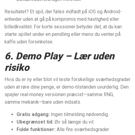
Resultatet? Et spil, der føles indfødt på iOS og Android-
enheder uden at gå på kompromis med hastighed eller
billedkvalitet. For korte sessioner betyder det, at du kan
starte spillet under en pendling eller mens du venter på
kaffe uden forsinkelse.
6. Demo Play – Lær uden
risiko
Hvis du er ny eller blot vil teste forskellige sværhedsgrader
uden at røre dine penge, er demo‑tilstanden uvurderlig. Den
spejler real‑money versionen præcist—samme RNG,
samme mekanik—bare uden indsats.
Gratis adgang:
Ingen tilmelding nødvendig.
Ubegrænset tid:
Øv så længe du vil.
Fulde funktioner:
Alle fire sværhedsgrader