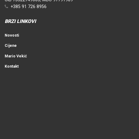
+385 91 726 8956
BRZI LINKOVI
Novosti
Cijene
Mario Vekić
Kontakt