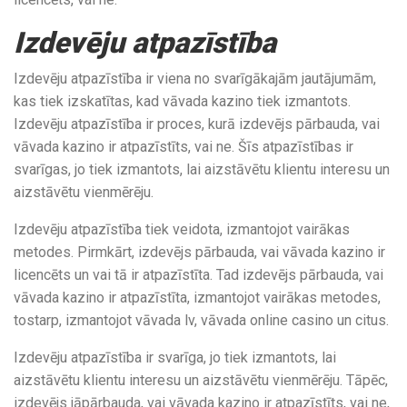
Izdevēju atpazīstība
Izdevēju atpazīstība ir viena no svarīgākajām jautājumām,
kas tiek izskatītas, kad vāvada kazino tiek izmantots.
Izdevēju atpazīstība ir proces, kurā izdevējs pārbauda, vai
vāvada kazino ir atpazīstīts, vai ne. Šīs atpazīstības ir
svarīgas, jo tiek izmantots, lai aizstāvētu klientu interesu un
aizstāvētu vienmērēju.
Izdevēju atpazīstība tiek veidota, izmantojot vairākas
metodes. Pirmkārt, izdevējs pārbauda, vai vāvada kazino ir
licencēts un vai tā ir atpazīstīta. Tad izdevējs pārbauda, vai
vāvada kazino ir atpazīstīta, izmantojot vairākas metodes,
tostarp, izmantojot vāvada lv, vāvada online casino un citus.
Izdevēju atpazīstība ir svarīga, jo tiek izmantots, lai
aizstāvētu klientu interesu un aizstāvētu vienmērēju. Tāpēc,
izdevējs jāpārbauda, vai vāvada kazino ir atpazīstīts, vai ne,