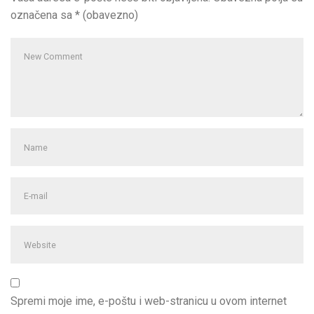
označena sa
* (obavezno)
Your
comment
*
First
and
Last
E-
name
*
mail
Address
*
Website
Spremi moje ime, e-poštu i web-stranicu u ovom internet