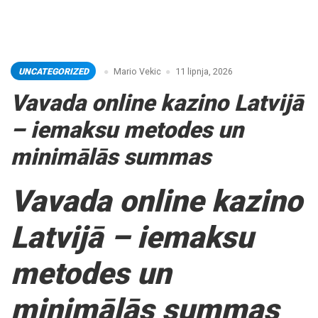
UNCATEGORIZED
Mario Vekic
11 lipnja, 2026
Vavada online kazino Latvijā
– iemaksu metodes un
minimālās summas
Vavada online kazino
Latvijā – iemaksu
metodes un
minimālās summas