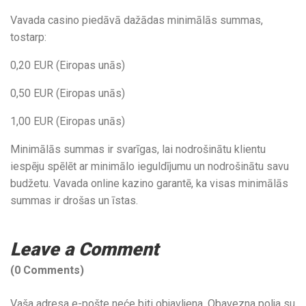
Vavada casino piedāvā dažādas minimālās summas,
tostarp:
0,20 EUR (Eiropas unās)
0,50 EUR (Eiropas unās)
1,00 EUR (Eiropas unās)
Minimālās summas ir svarīgas, lai nodrošinātu klientu
iespēju spēlēt ar minimālo ieguldījumu un nodrošinātu savu
budžetu. Vavada online kazino garantē, ka visas minimālās
summas ir drošas un īstas.
Leave a Comment
(0 Comments)
Vaša adresa e-pošte neće biti objavljena.
Obavezna polja su