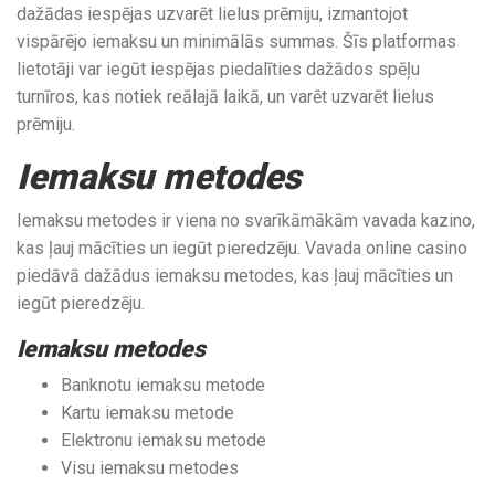
dažādas iespējas uzvarēt lielus prēmiju, izmantojot
vispārējo iemaksu un minimālās summas. Šīs platformas
lietotāji var iegūt iespējas piedalīties dažādos spēļu
turnīros, kas notiek reālajā laikā, un varēt uzvarēt lielus
prēmiju.
Iemaksu metodes
Iemaksu metodes ir viena no svarīkāmākām vavada kazino,
kas ļauj mācīties un iegūt pieredzēju. Vavada online casino
piedāvā dažādus iemaksu metodes, kas ļauj mācīties un
iegūt pieredzēju.
Iemaksu metodes
Banknotu iemaksu metode
Kartu iemaksu metode
Elektronu iemaksu metode
Visu iemaksu metodes