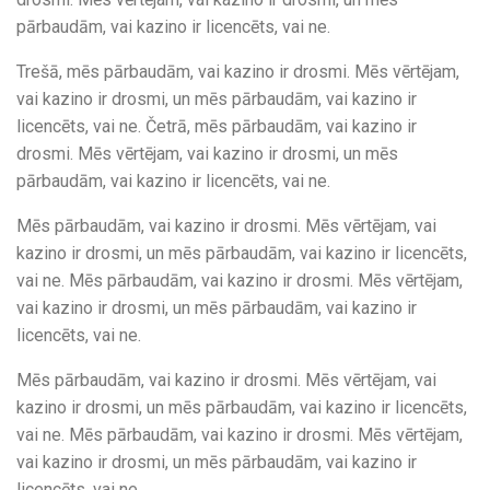
pārbaudām, vai kazino ir licencēts, vai ne.
Trešā, mēs pārbaudām, vai kazino ir drosmi. Mēs vērtējam,
vai kazino ir drosmi, un mēs pārbaudām, vai kazino ir
licencēts, vai ne. Četrā, mēs pārbaudām, vai kazino ir
drosmi. Mēs vērtējam, vai kazino ir drosmi, un mēs
pārbaudām, vai kazino ir licencēts, vai ne.
Mēs pārbaudām, vai kazino ir drosmi. Mēs vērtējam, vai
kazino ir drosmi, un mēs pārbaudām, vai kazino ir licencēts,
vai ne. Mēs pārbaudām, vai kazino ir drosmi. Mēs vērtējam,
vai kazino ir drosmi, un mēs pārbaudām, vai kazino ir
licencēts, vai ne.
Mēs pārbaudām, vai kazino ir drosmi. Mēs vērtējam, vai
kazino ir drosmi, un mēs pārbaudām, vai kazino ir licencēts,
vai ne. Mēs pārbaudām, vai kazino ir drosmi. Mēs vērtējam,
vai kazino ir drosmi, un mēs pārbaudām, vai kazino ir
licencēts, vai ne.