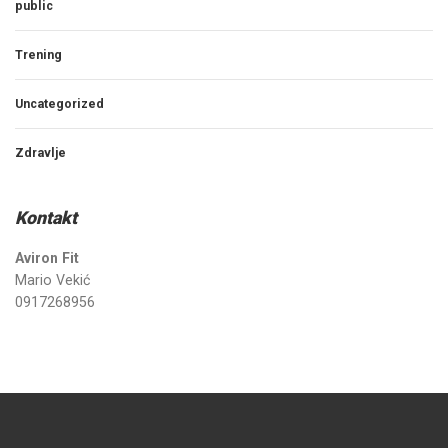
public
Trening
Uncategorized
Zdravlje
Kontakt
Aviron Fit
Mario Vekić
0917268956