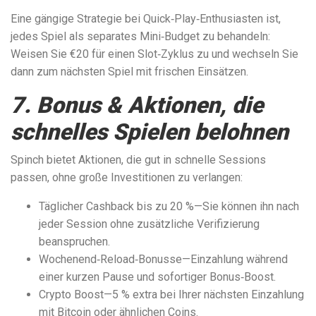
Eine gängige Strategie bei Quick‑Play‑Enthusiasten ist,
jedes Spiel als separates Mini‑Budget zu behandeln:
Weisen Sie €20 für einen Slot‑Zyklus zu und wechseln Sie
dann zum nächsten Spiel mit frischen Einsätzen.
7. Bonus & Aktionen, die
schnelles Spielen belohnen
Spinch bietet Aktionen, die gut in schnelle Sessions
passen, ohne große Investitionen zu verlangen:
Täglicher Cashback bis zu 20 %—Sie können ihn nach
jeder Session ohne zusätzliche Verifizierung
beanspruchen.
Wochenend‑Reload‑Bonusse—Einzahlung während
einer kurzen Pause und sofortiger Bonus‑Boost.
Crypto Boost—5 % extra bei Ihrer nächsten Einzahlung
mit Bitcoin oder ähnlichen Coins.