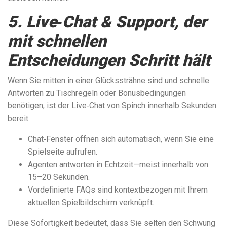
5. Live‑Chat & Support, der
mit schnellen
Entscheidungen Schritt hält
Wenn Sie mitten in einer Glückssträhne sind und schnelle
Antworten zu Tischregeln oder Bonusbedingungen
benötigen, ist der Live‑Chat von Spinch innerhalb Sekunden
bereit:
Chat‑Fenster öffnen sich automatisch, wenn Sie eine
Spielseite aufrufen.
Agenten antworten in Echtzeit—meist innerhalb von
15–20 Sekunden.
Vordefinierte FAQs sind kontextbezogen mit Ihrem
aktuellen Spielbildschirm verknüpft.
Diese Sofortigkeit bedeutet, dass Sie selten den Schwung