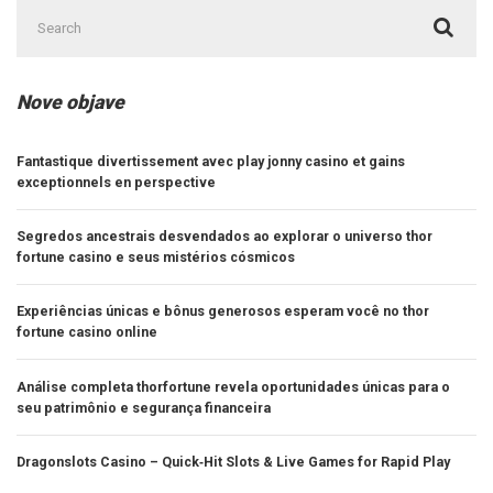
Search
for:
Nove objave
Fantastique divertissement avec play jonny casino et gains
exceptionnels en perspective
Segredos ancestrais desvendados ao explorar o universo thor
fortune casino e seus mistérios cósmicos
Experiências únicas e bônus generosos esperam você no thor
fortune casino online
Análise completa thorfortune revela oportunidades únicas para o
seu patrimônio e segurança financeira
Dragonslots Casino – Quick‑Hit Slots & Live Games for Rapid Play