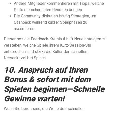
Andere Mitglieder kommentieren mit Tipps, welche
Slots die schnellsten Renditen bringen.
Die Community diskutiert häufig Strategien, um
Cashback während kurzer Spielphasen zu
maximieren.
Dieser soziale Feedback‑Kreislauf hilft Neueinsteigern zu
verstehen, welche Spiele ihrem Kurz‑Session‑Stil
entsprechen, und stärkt die Kultur der schnellen
Nervenkitzel bei Spinch.
10. Anspruch auf Ihren
Bonus & sofort mit dem
Spielen beginnen—Schnelle
Gewinne warten!
Wenn Sie bereit sind, die Welle des schnellen