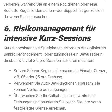
verlieren, während Sie an einem Rad drehen oder eine
Roulette‑Kugel landen sehen—der Support ist genau dann
da, wenn Sie ihn brauchen.
6. Risikomanagement für
intensive Kurz‑Sessions
Kurze, hochintensive Spielphasen erfordern diszipliniertes
Bankroll‑Management—oder zumindest ein Bewusstsein
darüber, wie viel Sie pro Session riskieren möchten:
Setzen Sie vor Beginn eine maximale Einsatz‑Grenze,
z.B. €5 oder $5 pro Drehung.
Verwenden Sie Auto‑Bet‑Funktionen sparsam; sie
können Verluste beschleunigen.
Überwachen Sie Ihr Guthaben nach jeweils fünf
Drehungen und pausieren Sie, wenn Sie Ihre vorab
festgelegte Grenze erreichen.