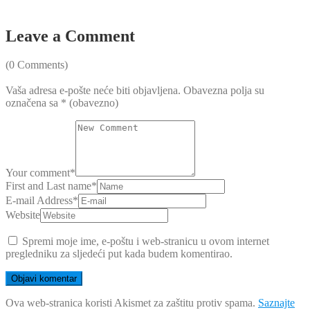
Leave a Comment
(0 Comments)
Vaša adresa e-pošte neće biti objavljena.
Obavezna polja su
označena sa
* (obavezno)
Your comment
*
First and Last name
*
E-mail Address
*
Website
Spremi moje ime, e-poštu i web-stranicu u ovom internet
pregledniku za sljedeći put kada budem komentirao.
Ova web-stranica koristi Akismet za zaštitu protiv spama.
Saznajte