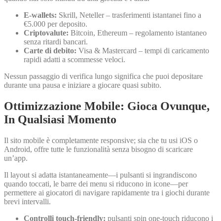
E-wallets:
Skrill, Neteller – trasferimenti istantanei fino a
€5.000 per deposito.
Criptovalute:
Bitcoin, Ethereum – regolamento istantaneo
senza ritardi bancari.
Carte di debito:
Visa & Mastercard – tempi di caricamento
rapidi adatti a scommesse veloci.
Nessun passaggio di verifica lungo significa che puoi depositare
durante una pausa e iniziare a giocare quasi subito.
Ottimizzazione Mobile: Gioca Ovunque,
In Qualsiasi Momento
Il sito mobile è completamente responsive; sia che tu usi iOS o
Android, offre tutte le funzionalità senza bisogno di scaricare
un’app.
Il layout si adatta istantaneamente—i pulsanti si ingrandiscono
quando toccati, le barre dei menu si riducono in icone—per
permettere ai giocatori di navigare rapidamente tra i giochi durante
brevi intervalli.
Controlli touch-friendly:
pulsanti spin one‑touch riducono i