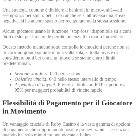
Una strategia comune è dividere il bankroll in micro‑unità—ad
esempio €5 per spin o bet—così anche se si attraversa una streak
negativa, si ha ancora spazio per recuperare nella stessa sessione.
Alcuni giocatori usano la funzione “stop‑loss” disponibile su alcuni
titoli di slot per limitare le perdite potenziali in modo immediato.
Questo metodo mantiene sotto controllo le emozioni perché non si
rincorrono grandi somme in una volta sola; si tratta invece di
considerare ogni bet come un gioco a sé stante entro i limiti
predeterminati.
Sezione stop‑loss:
€20 per sessione.
Obiettivo vincita:
€40 nello stesso intervallo di tempo.
Aspettativa di payout:
Preferisci titoli con RTP superiore al
95% per maggiori probabilità di vincite rapide.
Flessibilità di Pagamento per il Giocatore
in Movimento
Un vantaggio cruciale di Roby Casino è la vasta gamma di opzioni
di pagamento che supportano depositi e prelievi rapidi—essenziali
quando hai solo minuti tra una giocata e l’altra.