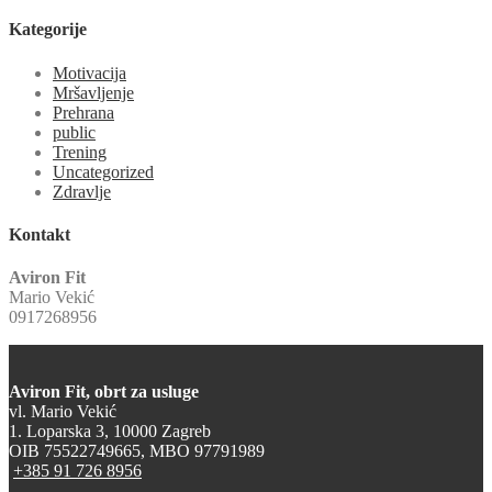
Kategorije
Motivacija
Mršavljenje
Prehrana
public
Trening
Uncategorized
Zdravlje
Kontakt
Aviron Fit
Mario Vekić
0917268956
Aviron Fit, obrt za usluge
vl. Mario Vekić
1. Loparska 3, 10000 Zagreb
OIB 75522749665, MBO 97791989
+385 91 726 8956