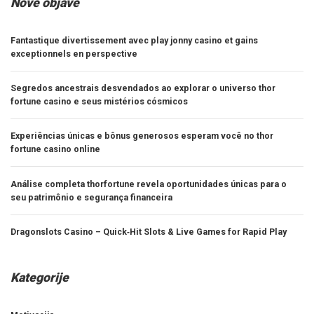
Nove objave
Fantastique divertissement avec play jonny casino et gains
exceptionnels en perspective
Segredos ancestrais desvendados ao explorar o universo thor
fortune casino e seus mistérios cósmicos
Experiências únicas e bônus generosos esperam você no thor
fortune casino online
Análise completa thorfortune revela oportunidades únicas para o
seu patrimônio e segurança financeira
Dragonslots Casino – Quick‑Hit Slots & Live Games for Rapid Play
Kategorije