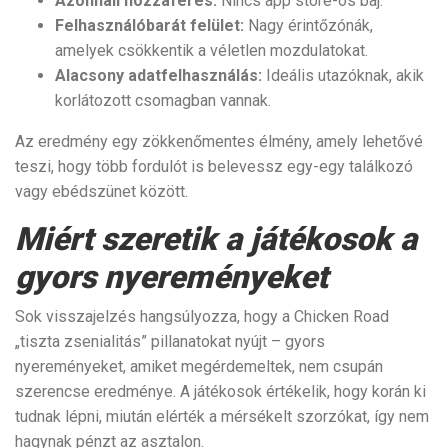
Azonnali hozzáférés:
Nincs app store-os baj.
Felhasználóbarát felület:
Nagy érintőzónák,
amelyek csökkentik a véletlen mozdulatokat.
Alacsony adatfelhasználás:
Ideális utazóknak, akik
korlátozott csomagban vannak.
Az eredmény egy zökkenőmentes élmény, amely lehetővé
teszi, hogy több fordulót is belevessz egy-egy találkozó
vagy ebédszünet között.
Miért szeretik a játékosok a
gyors nyereményeket
Sok visszajelzés hangsúlyozza, hogy a Chicken Road
„tiszta zsenialitás” pillanatokat nyújt – gyors
nyereményeket, amiket megérdemeltek, nem csupán
szerencse eredménye. A játékosok értékelik, hogy korán ki
tudnak lépni, miután elérték a mérsékelt szorzókat, így nem
hagynak pénzt az asztalon.