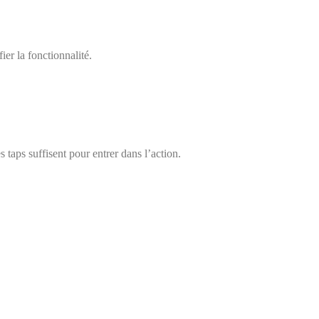
er la fonctionnalité.
 taps suffisent pour entrer dans l’action.