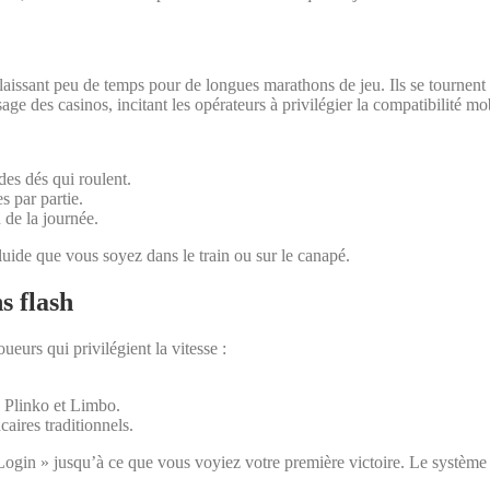
 laissant peu de temps pour de longues marathons de jeu. Ils se tournent p
 des casinos, incitant les opérateurs à privilégier la compatibilité mobi
des dés qui roulent.
 par partie.
 de la journée.
luide que vous soyez dans le train ou sur le canapé.
s flash
eurs qui privilégient la vitesse :
, Plinko et Limbo.
aires traditionnels.
Login » jusqu’à ce que vous voyiez votre première victoire. Le système