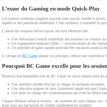
L’essor du Gaming en mode Quick‑Play
Les joueurs modernes jonglent souvent entre travail, famille et loisirs,
rapides et des paiements immédiats. Cette tendance a remodelé le paysage
L’attrait des sessions brèves repose sur trois éléments clés :
Une rétroaction visuelle immédiate des rouleaux en rotation ou 
Un engagement temporel faible — souvent moins de dix minutes
Un potentiel de gains rapides pouvant être encaissés avant la fin
Le design de
BC Game
adopte ces principes, offrant une expérience f
Pourquoi BC Game excelle pour les session
Plusieurs fonctionnalités font de BC Game un choix naturel pour les jou
Une interface mobile‑first qui se charge en quelques secondes.
Une sélection soignée de jeux à paiement rapide tels que Crash
Une prise en charge des cryptomonnaies qui évite les délais banc
Chaque élément réduit la friction – du moment où vous cliquez sur « 
pour ceux qui ont besoin de vérifier rapidement les résultats.