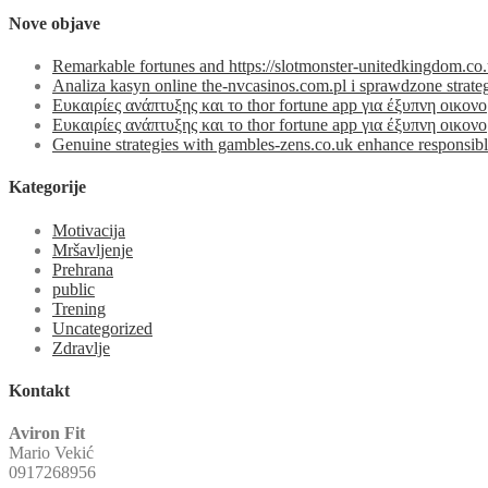
Nove objave
Remarkable fortunes and https://slotmonster-unitedkingdom.co.u
Analiza kasyn online the-nvcasinos.com.pl i sprawdzone strat
Ευκαιρίες ανάπτυξης και το thor fortune app για έξυπνη οικον
Ευκαιρίες ανάπτυξης και το thor fortune app για έξυπνη οικον
Genuine strategies with gambles-zens.co.uk enhance responsibl
Kategorije
Motivacija
Mršavljenje
Prehrana
public
Trening
Uncategorized
Zdravlje
Kontakt
Aviron Fit
Mario Vekić
0917268956