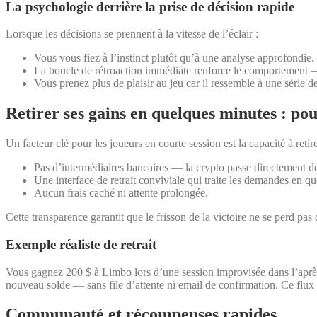
La psychologie derrière la prise de décision rapide
Lorsque les décisions se prennent à la vitesse de l’éclair :
Vous vous fiez à l’instinct plutôt qu’à une analyse approfondie.
La boucle de rétroaction immédiate renforce le comportement — l
Vous prenez plus de plaisir au jeu car il ressemble à une série 
Retirer ses gains en quelques minutes : po
Un facteur clé pour les joueurs en courte session est la capacité à ret
Pas d’intermédiaires bancaires — la crypto passe directement de
Une interface de retrait conviviale qui traite les demandes en q
Aucun frais caché ni attente prolongée.
Cette transparence garantit que le frisson de la victoire ne se perd pas d
Exemple réaliste de retrait
Vous gagnez 200 $ à Limbo lors d’une session improvisée dans l’après‑
nouveau solde — sans file d’attente ni email de confirmation. Ce flux
Communauté et récompenses rapides