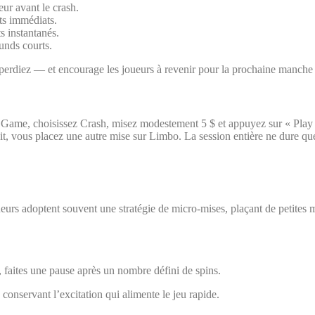
eur avant le crash.
ts immédiats.
 instantanés.
unds courts.
erdiez — et encourage les joueurs à revenir pour la prochaine manche s
C Game, choisissez Crash, misez modestement 5 $ et appuyez sur « Play
t, vous placez une autre mise sur Limbo. La session entière ne dure qu
eurs adoptent souvent une stratégie de micro‑mises, plaçant de petites m
, faites une pause après un nombre défini de spins.
conservant l’excitation qui alimente le jeu rapide.