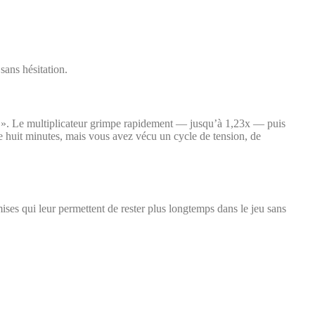
ans hésitation.
 ». Le multiplicateur grimpe rapidement — jusqu’à 1,23x — puis
e huit minutes, mais vous avez vécu un cycle de tension, de
ises qui leur permettent de rester plus longtemps dans le jeu sans