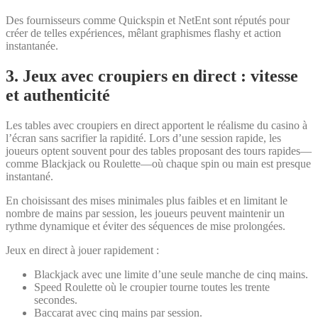
Des fournisseurs comme Quickspin et NetEnt sont réputés pour
créer de telles expériences, mêlant graphismes flashy et action
instantanée.
3. Jeux avec croupiers en direct : vitesse
et authenticité
Les tables avec croupiers en direct apportent le réalisme du casino à
l’écran sans sacrifier la rapidité. Lors d’une session rapide, les
joueurs optent souvent pour des tables proposant des tours rapides—
comme Blackjack ou Roulette—où chaque spin ou main est presque
instantané.
En choisissant des mises minimales plus faibles et en limitant le
nombre de mains par session, les joueurs peuvent maintenir un
rythme dynamique et éviter des séquences de mise prolongées.
Jeux en direct à jouer rapidement :
Blackjack avec une limite d’une seule manche de cinq mains.
Speed Roulette où le croupier tourne toutes les trente
secondes.
Baccarat avec cinq mains par session.