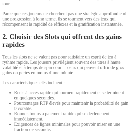
tour.
Parce que ces joueurs ne cherchent pas une stratégie approfondie ni
une progression à long terme, ils se tournent vers des jeux qui
récompensent la rapidité de réflexes et la gratification instantanée.
2. Choisir des Slots qui offrent des gains
rapides
Tous les slots ne se valent pas pour satisfaire un esprit de jeu à
rythme rapide. Les joueurs privilégient souvent des titres à haute
volatilité et à temps de spin court—ceux qui peuvent offrir de gros
gains ou pertes en moins d’une minute.
Les caractéristiques clés incluent :
Reels à accès rapide qui tournent rapidement et se terminent
en quelques secondes.
Pourcentages RTP élevés pour maintenir la probabilité de gain
favorable.
Rounds bonus à paiement rapide qui se déclenchent
immédiatement.
Exigences de lignes minimales pour pouvoir miser en une
fraction de seconde.