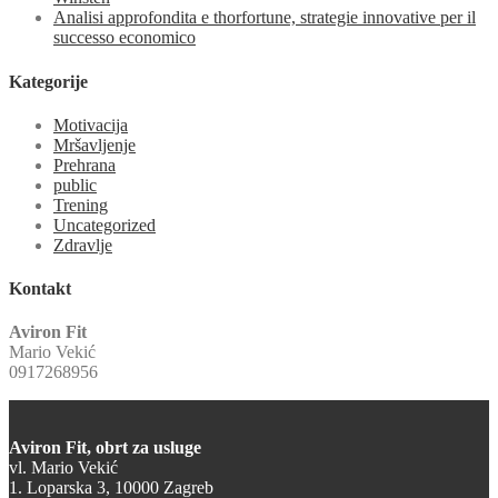
Analisi approfondita e thorfortune, strategie innovative per il
successo economico
Kategorije
Motivacija
Mršavljenje
Prehrana
public
Trening
Uncategorized
Zdravlje
Kontakt
Aviron Fit
Mario Vekić
0917268956
Aviron Fit, obrt za usluge
vl. Mario Vekić
1. Loparska 3, 10000 Zagreb