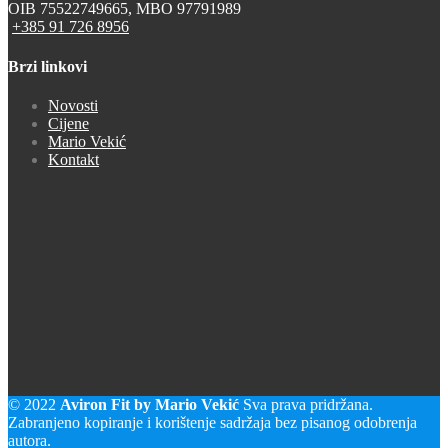
OIB 75522749665, MBO 97791989
+385 91 726 8956
Brzi linkovi
Novosti
Cijene
Mario Vekić
Kontakt
© 2022
Aviron Fit by Mario Vekić
Sva prava pridržana.
Zabranjeno kopiranje i korištenje sadržaja bez pisanog odobrenja
autora.