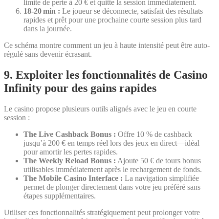
limite de perte à 20 € et quitte la session immédiatement.
18‑20 min :
Le joueur se déconnecte, satisfait des résultats
rapides et prêt pour une prochaine courte session plus tard
dans la journée.
Ce schéma montre comment un jeu à haute intensité peut être auto-
régulé sans devenir écrasant.
9. Exploiter les fonctionnalités de Casino
Infinity pour des gains rapides
Le casino propose plusieurs outils alignés avec le jeu en courte
session :
The Live Cashback Bonus :
Offre 10 % de cashback
jusqu’à 200 € en temps réel lors des jeux en direct—idéal
pour amortir les pertes rapides.
The Weekly Reload Bonus :
Ajoute 50 € de tours bonus
utilisables immédiatement après le rechargement de fonds.
The Mobile Casino Interface :
La navigation simplifiée
permet de plonger directement dans votre jeu préféré sans
étapes supplémentaires.
Utiliser ces fonctionnalités stratégiquement peut prolonger votre