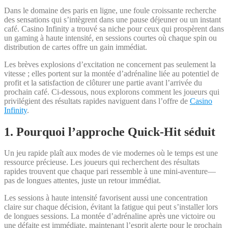
Dans le domaine des paris en ligne, une foule croissante recherche
des sensations qui s’intègrent dans une pause déjeuner ou un instant
café. Casino Infinity a trouvé sa niche pour ceux qui prospèrent dans
un gaming à haute intensité, en sessions courtes où chaque spin ou
distribution de cartes offre un gain immédiat.
Les brèves explosions d’excitation ne concernent pas seulement la
vitesse ; elles portent sur la montée d’adrénaline liée au potentiel de
profit et la satisfaction de clôturer une partie avant l’arrivée du
prochain café. Ci-dessous, nous explorons comment les joueurs qui
privilégient des résultats rapides naviguent dans l’offre de
Casino
Infinity
.
1. Pourquoi l’approche Quick‑Hit séduit
Un jeu rapide plaît aux modes de vie modernes où le temps est une
ressource précieuse. Les joueurs qui recherchent des résultats
rapides trouvent que chaque pari ressemble à une mini‑aventure—
pas de longues attentes, juste un retour immédiat.
Les sessions à haute intensité favorisent aussi une concentration
claire sur chaque décision, évitant la fatigue qui peut s’installer lors
de longues sessions. La montée d’adrénaline après une victoire ou
une défaite est immédiate, maintenant l’esprit alerte pour le prochain