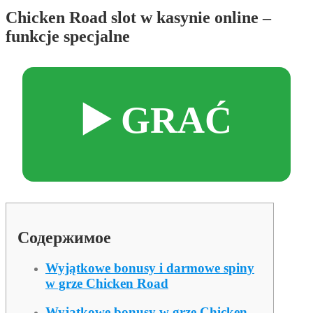
Chicken Road slot w kasynie online –
funkcje specjalne
▶️ GRAĆ
Содержимое
Wyjątkowe bonusy i darmowe spiny
w grze Chicken Road
Wyjątkowe bonusy w grze Chicken