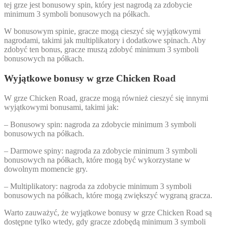
tej grze jest bonusowy spin, który jest nagrodą za zdobycie
minimum 3 symboli bonusowych na półkach.
W bonusowym spinie, gracze mogą cieszyć się wyjątkowymi
nagrodami, takimi jak multiplikatory i dodatkowe spinach. Aby
zdobyć ten bonus, gracze muszą zdobyć minimum 3 symboli
bonusowych na półkach.
Wyjątkowe bonusy w grze Chicken Road
W grze Chicken Road, gracze mogą również cieszyć się innymi
wyjątkowymi bonusami, takimi jak:
– Bonusowy spin: nagroda za zdobycie minimum 3 symboli
bonusowych na półkach.
– Darmowe spiny: nagroda za zdobycie minimum 3 symboli
bonusowych na półkach, które mogą być wykorzystane w
dowolnym momencie gry.
– Multiplikatory: nagroda za zdobycie minimum 3 symboli
bonusowych na półkach, które mogą zwiększyć wygraną gracza.
Warto zauważyć, że wyjątkowe bonusy w grze Chicken Road są
dostępne tylko wtedy, gdy gracze zdobędą minimum 3 symboli