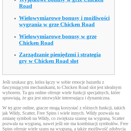
Road
Wielowymiarowe bonusy i możliwości
wygrania w grze Chicken Road
Wielowymiarowe bonusy w grze
Chicken Road
Zarządzanie pieniędzmi i strategia
gry w Chicken Road slot
Jeśli szukasz gry, która łączy w sobie emocje hazardu z
fascynującymi mechanikami, to Chicken Road slot jest idealnym
wyborem. Ta gra online oferuje wiele funkcji specjalnych, które
sprawiają, że gra jest niezwykle interesująca i dynamiczna.
W tej grze online, gracze mogą korzystać z różnych funkcji, takich
jak Wildy, Scatter, Free Spins i wiele innych. Wildy pozwala na
zmianę symboli na Wildy, co zwiększa szansę na wygraną. Scatter
pozwala na wygraną, nawet jeśli nie ma kombinacji symbołów. Free
Spins oferuje wiele szans na wygraną, a także możliwość zdobycia