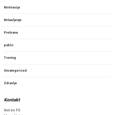
Motivacija
Mršavljenje
Prehrana
public
Trening
Uncategorized
Zdravlje
Kontakt
Aviron Fit