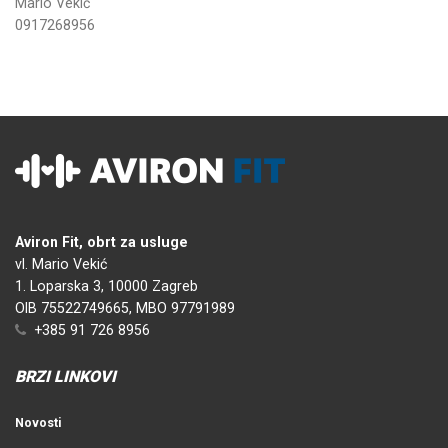
Mario Vekić
0917268956
Aviron Fit, obrt za usluge
vl. Mario Vekić
1. Loparska 3, 10000 Zagreb
OIB 75522749665, MBO 97791989
+385 91 726 8956
BRZI LINKOVI
Novosti