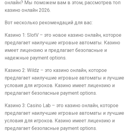
онлайн? Мы поможем вам в этом, рассмотрев топ
казино онлайн 2026.
Вот несколько рекомендаций для вас:
Казино 1: SlotV – это новое казино онлайн, которое
предлагает наилучшие игровые автоматы. Казино
имеет лицензию и предлагает безопасные и
надежные payment options.
Казино 2: Wildz – это казино онлайн, которое
предлагает наилучшие игровые автоматы и лучшие
условия для игроков. Казино имеет лицензию и
предлагает безопасные payment options.
Казино 3: Casino Lab – это казино онлайн, которое
предлагает наилучшие игровые автоматы и лучшие
условия для игроков. Казино имеет лицензию и
предлагает безопасные payment options.