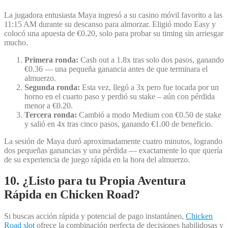
La jugadora entusiasta Maya ingresó a su casino móvil favorito a las
11:15 AM durante su descanso para almorzar. Eligió modo Easy y
colocó una apuesta de €0.20, solo para probar su timing sin arriesgar
mucho.
Primera ronda:
Cash out a 1.8x tras solo dos pasos, ganando
€0.36 — una pequeña ganancia antes de que terminara el
almuerzo.
Segunda ronda:
Esta vez, llegó a 3x pero fue tocada por un
horno en el cuarto paso y perdió su stake – aún con pérdida
menor a €0.20.
Tercera ronda:
Cambió a modo Medium con €0.50 de stake
y salió en 4x tras cinco pasos, ganando €1.00 de beneficio.
La sesión de Maya duró aproximadamente cuatro minutos, logrando
dos pequeñas ganancias y una pérdida — exactamente lo que quería
de su experiencia de juego rápida en la hora del almuerzo.
10. ¿Listo para tu Propia Aventura
Rápida en Chicken Road?
Si buscas acción rápida y potencial de pago instantáneo,
Chicken
Road slot
ofrece la combinación perfecta de decisiones habilidosas y