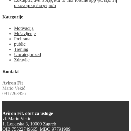
Ευκαιρίες ανάπτυξης και το thor fortune app για έξυπνη
οικονομική διαχείριση
Kategorije
Motivacija
Mršavljenje
Prehrana
public
Trening
Uncategorized
Zdravlje
Kontakt
Aviron Fit
Mario Vekić
0917268956
Aviron Fit, obrt za usluge
vl. Mario Vekić
1. Loparska 3, 10000 Zagreb
OIB 75522749665, MBO 97791989