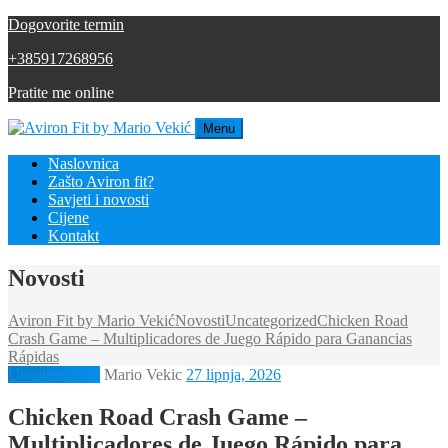
Dogovorite termin
+385917268956
Pratite me online
Menu
Naslovnica
Zašto Aviron fit?
Savjeti i novosti
Cijene
Kontakt
Novosti
Aviron Fit by Mario Vekić
Novosti
Uncategorized
Chicken Road
Crash Game – Multiplicadores de Juego Rápido para Ganancias
Rápidas
Uncategorized
Mario Vekic
27 lipnja, 2026
Chicken Road Crash Game –
Multiplicadores de Juego Rápido para