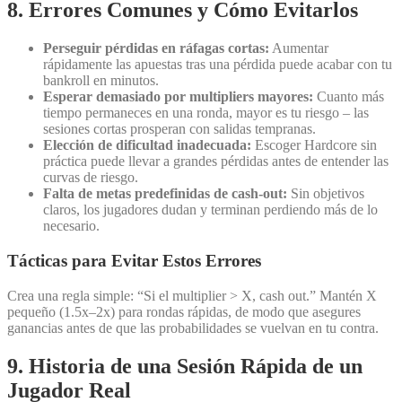
8. Errores Comunes y Cómo Evitarlos
Perseguir pérdidas en ráfagas cortas:
Aumentar
rápidamente las apuestas tras una pérdida puede acabar con tu
bankroll en minutos.
Esperar demasiado por multipliers mayores:
Cuanto más
tiempo permaneces en una ronda, mayor es tu riesgo – las
sesiones cortas prosperan con salidas tempranas.
Elección de dificultad inadecuada:
Escoger Hardcore sin
práctica puede llevar a grandes pérdidas antes de entender las
curvas de riesgo.
Falta de metas predefinidas de cash‑out:
Sin objetivos
claros, los jugadores dudan y terminan perdiendo más de lo
necesario.
Tácticas para Evitar Estos Errores
Crea una regla simple: “Si el multiplier > X, cash out.” Mantén X
pequeño (1.5x–2x) para rondas rápidas, de modo que asegures
ganancias antes de que las probabilidades se vuelvan en tu contra.
9. Historia de una Sesión Rápida de un
Jugador Real