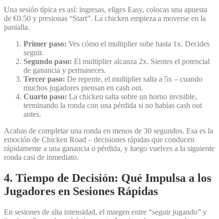
Una sesión típica es así: ingresas, eliges Easy, colocas una apuesta
de €0.50 y presionas “Start”. La chicken empieza a moverse en la
pantalla.
Primer paso:
Ves cómo el multiplier sube hasta 1x. Decides
seguir.
Segundo paso:
El multiplier alcanza 2x. Sientes el potencial
de ganancia y permaneces.
Tercer paso:
De repente, el multiplier salta a 5x – cuando
muchos jugadores piensan en cash out.
Cuarto paso:
La chicken salta sobre un horno invisible,
terminando la ronda con una pérdida si no habías cash out
antes.
Acabas de completar una ronda en menos de 30 segundos. Esa es la
emoción de Chicken Road – decisiones rápidas que conducen
rápidamente a una ganancia o pérdida, y luego vuelves a la siguiente
ronda casi de inmediato.
4. Tiempo de Decisión: Qué Impulsa a los
Jugadores en Sesiones Rápidas
En sesiones de alta intensidad, el margen entre “seguir jugando” y