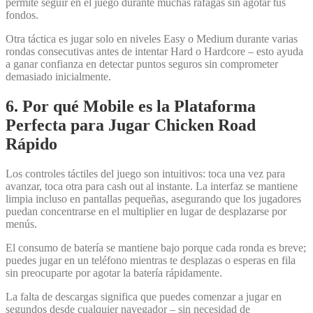
permite seguir en el juego durante muchas ráfagas sin agotar tus
fondos.
Otra táctica es jugar solo en niveles Easy o Medium durante varias
rondas consecutivas antes de intentar Hard o Hardcore – esto ayuda
a ganar confianza en detectar puntos seguros sin comprometer
demasiado inicialmente.
6. Por qué Mobile es la Plataforma
Perfecta para Jugar Chicken Road
Rápido
Los controles táctiles del juego son intuitivos: toca una vez para
avanzar, toca otra para cash out al instante. La interfaz se mantiene
limpia incluso en pantallas pequeñas, asegurando que los jugadores
puedan concentrarse en el multiplier en lugar de desplazarse por
menús.
El consumo de batería se mantiene bajo porque cada ronda es breve;
puedes jugar en un teléfono mientras te desplazas o esperas en fila
sin preocuparte por agotar la batería rápidamente.
La falta de descargas significa que puedes comenzar a jugar en
segundos desde cualquier navegador – sin necesidad de