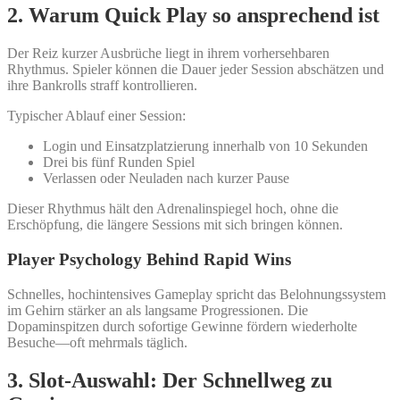
2. Warum Quick Play so ansprechend ist
Der Reiz kurzer Ausbrüche liegt in ihrem vorhersehbaren
Rhythmus. Spieler können die Dauer jeder Session abschätzen und
ihre Bankrolls straff kontrollieren.
Typischer Ablauf einer Session:
Login und Einsatzplatzierung innerhalb von 10 Sekunden
Drei bis fünf Runden Spiel
Verlassen oder Neuladen nach kurzer Pause
Dieser Rhythmus hält den Adrenalinspiegel hoch, ohne die
Erschöpfung, die längere Sessions mit sich bringen können.
Player Psychology Behind Rapid Wins
Schnelles, hochintensives Gameplay spricht das Belohnungssystem
im Gehirn stärker an als langsame Progressionen. Die
Dopaminspitzen durch sofortige Gewinne fördern wiederholte
Besuche—oft mehrmals täglich.
3. Slot-Auswahl: Der Schnellweg zu