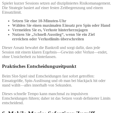
Spieler kurzer Sessions setzen auf diszipliniertes Risikomanagement.
Die Strategie basiert auf einer festen Zeitbegrenzung und einem
Einsatzlimit.
Setzen Sie eine 10-Minuten-Uhr
Wählen Sie einen maximalen Einsatz pro Spin oder Hand
Vermeiden Sie es, Verluste hinterherzujagen
Nutzen Sie „Schnell-Ausstieg“, wenn Sie ein Ziel
erreichen oder Verlustlimits überschreiten
Dieser Ansatz bewahrt die Bankroll und sorgt dafür, dass jede
Session mit einem klaren Ergebnis—Gewinn oder Verlust—endet,
ohne Unsicherheit zu hinterlassen.
Praktisches Entscheidungszeitpunkt
Beim Slot-Spiel sind Entscheidungen fast sofort getroffen:
Einsatzgröße, Spin-Auslösung und ob man bei blackjack hit oder
stand wählt—alles innerhalb von Sekunden.
Dieses schnelle Tempo kann manchmal zu impulsiven
Entscheidungen führen; daher ist das Setzen vorab definierter Limits
entscheidend.