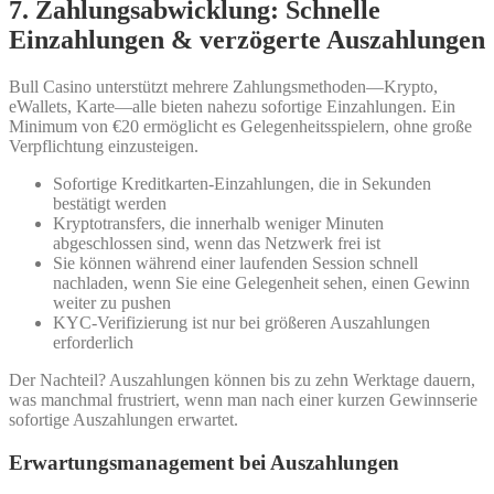
7. Zahlungsabwicklung: Schnelle
Einzahlungen & verzögerte Auszahlungen
Bull Casino unterstützt mehrere Zahlungsmethoden—Krypto,
eWallets, Karte—alle bieten nahezu sofortige Einzahlungen. Ein
Minimum von €20 ermöglicht es Gelegenheitsspielern, ohne große
Verpflichtung einzusteigen.
Sofortige Kreditkarten-Einzahlungen, die in Sekunden
bestätigt werden
Kryptotransfers, die innerhalb weniger Minuten
abgeschlossen sind, wenn das Netzwerk frei ist
Sie können während einer laufenden Session schnell
nachladen, wenn Sie eine Gelegenheit sehen, einen Gewinn
weiter zu pushen
KYC-Verifizierung ist nur bei größeren Auszahlungen
erforderlich
Der Nachteil? Auszahlungen können bis zu zehn Werktage dauern,
was manchmal frustriert, wenn man nach einer kurzen Gewinnserie
sofortige Auszahlungen erwartet.
Erwartungsmanagement bei Auszahlungen