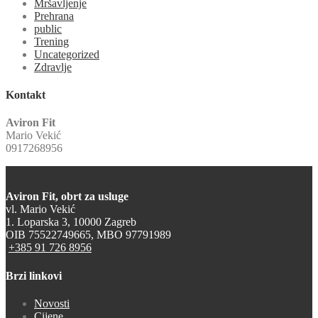
Mršavljenje
Prehrana
public
Trening
Uncategorized
Zdravlje
Kontakt
Aviron Fit
Mario Vekić
0917268956
Aviron Fit, obrt za usluge
vl. Mario Vekić
1. Loparska 3, 10000 Zagreb
OIB 75522749665, MBO 97791989
+385 91 726 8956
Brzi linkovi
Novosti
Cijene