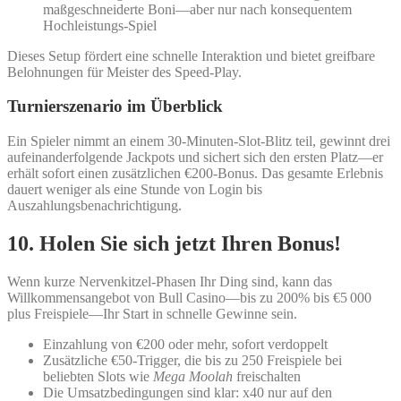
maßgeschneiderte Boni—aber nur nach konsequentem
Hochleistungs-Spiel
Dieses Setup fördert eine schnelle Interaktion und bietet greifbare
Belohnungen für Meister des Speed‑Play.
Turnierszenario im Überblick
Ein Spieler nimmt an einem 30‑Minuten-Slot-Blitz teil, gewinnt drei
aufeinanderfolgende Jackpots und sichert sich den ersten Platz—er
erhält sofort einen zusätzlichen €200-Bonus. Das gesamte Erlebnis
dauert weniger als eine Stunde von Login bis
Auszahlungsbenachrichtigung.
10. Holen Sie sich jetzt Ihren Bonus!
Wenn kurze Nervenkitzel-Phasen Ihr Ding sind, kann das
Willkommensangebot von Bull Casino—bis zu 200% bis €5 000
plus Freispiele—Ihr Start in schnelle Gewinne sein.
Einzahlung von €200 oder mehr, sofort verdoppelt
Zusätzliche €50-Trigger, die bis zu 250 Freispiele bei
beliebten Slots wie
Mega Moolah
freischalten
Die Umsatzbedingungen sind klar: x40 nur auf den